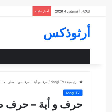
الثلاثاء, أغسطس 4 2026
أخبار عاجلة
أرثوذكس
الرئيسية
/
Koogi TV
/
حرف و أية – حرف ص – صلوا بلا انق
Koogi TV
حرف و أية – حرف ص 