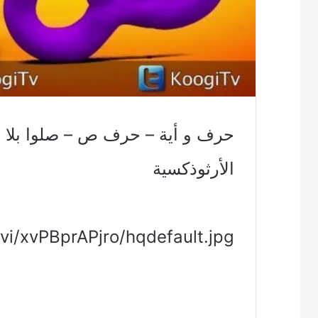
حرف و أية – حرف ص – صلوا بلا ا
الأرثوذكسية
/vi/xvPBprAPjro/hqdefault.jpg