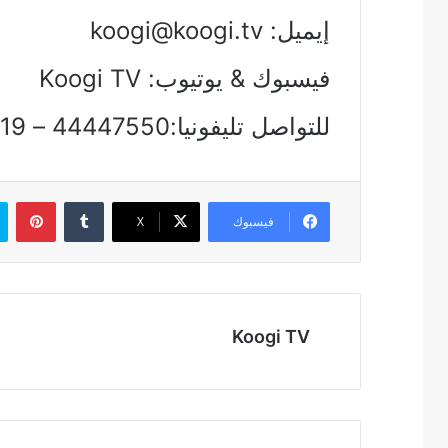
إيميل:
koogi@koogi.tv
فيسبوك & يوتيوب: Koogi TV
للتواصل تليفونيا:44447550 – 01212129719
بين
فيسبوك
‫X
Koogi TV