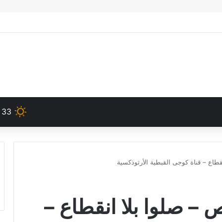
33
طاع – قناة كوجى القبطية الأرثوذكسية
– صلوا بلا انقطاع –