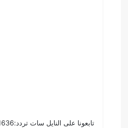
تابعونا على النايل سات تردد:11636 – vertical (عمودى) – 27500 – 3/4