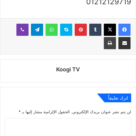
01212129719
بينتيريست
سكايب
واتساب
تيلقرام
ڤايبر
مشاركة عبر البريد
طباعة
Koogi TV
اترك تعليقاً
لن يتم نشر عنوان بريدك الإلكتروني.
الحقول الإلزامية مشار إليها بـ
*
ا
ل