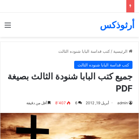
أرثوذكس
الق
الرئيسية
/
كتب قداسة البابا شنوده الثالث
كتب قداسة البابا شنوده الثالث
جميع كتب البابا شنودة الثالث بصيغة
PDF
admin
أبريل 19, 2012
6
8٬407
أقل من دقيقة