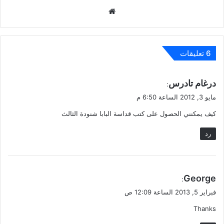
موقع
الويب
‫6 تعليقات
ي
درغام تادرس
:
ق
مايو 3, 2012 الساعة 6:50 م
و
كيف يمكنني الحصول على كتب قداسة البابا شنودة الثالث
ل
رد
ي
George
:
ق
فبراير 5, 2013 الساعة 12:09 ص
و
Thanks
ل