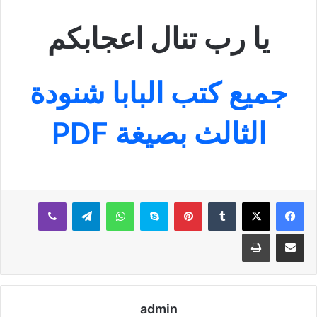
يا رب تنال اعجابكم
جميع كتب البابا شنودة
الثالث بصيغة PDF
بينتيريست
سكايب
واتساب
تيلقرام
ڤايبر
مشاركة عبر البريد
طباعة
admin