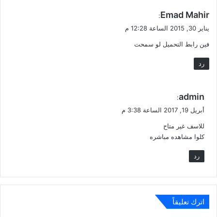
ي
Emad Mahir
:
ق
يناير 30, 2015 الساعة 12:28 م
و
فين رابط التحميل لو سمحت
ل
رد
ي
admin
:
ق
أبريل 19, 2017 الساعة 3:38 م
و
للاسف غير متاح
ل
كلوا مشاهده مباشره
رد
اترك تعليقاً