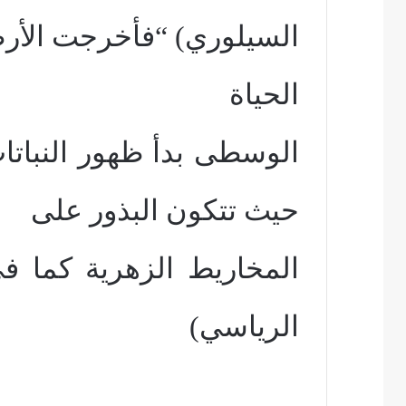
السيلوري) “فأخرجت الأرض عش
الحياة
الوسطى بدأ ظهور النباتا
حيث تتكون البذور على
المخاريط الزهرية كما في
الرياسي
)