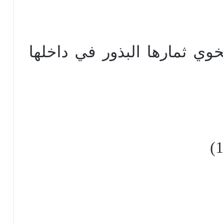
خوي ثمارها البذور في داخلها