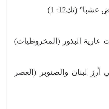
با” (تك12: 1)
ت عارية البذور (المخروطيات)
 أرز لبنان والصنوبر (العصر