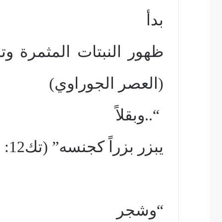
بدأ
ظهور النبتات المثمرة وت
(العصر الجوراوي)
“..وبقلاً
يبزر بزراً كجنسه” (تك12: 1)
“وشجر