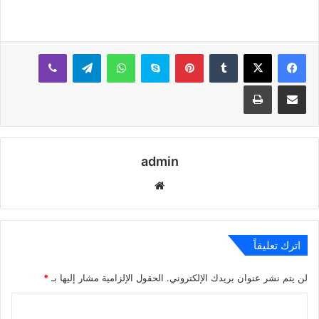
بينتيريست
سكايب
واتساب
تيلقرام
ڤايبر
مشاركة عبر البريد
طباعة
admin
موقع
الويب
اترك تعليقاً
لن يتم نشر عنوان بريدك الإلكتروني.
الحقول الإلزامية مشار إليها بـ
*
ا