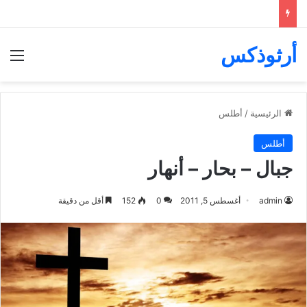
أرثوذكس
الق
الرئيسية
/
أطلس
أطلس
جبال – بحار – أنهار
admin
أغسطس 5, 2011
0
152
أقل من دقيقة