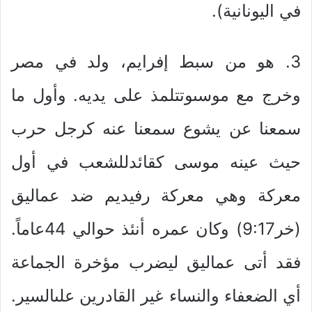
في اليونانية).
3. هو من سبط إفرايم، ولد في مصر
وخرج مع موسىوتتلمذ على يديه. وأول ما
سمعنا عن يشوع سمعنا عنه كرجل حرب
حيث عينه موسى كقائدللشعب في أول
معركة وهي معركة رفيديم ضد عماليق
(خر9:17) وكان عمره أنئذ حوالي 44عاماً.
فقد أتى عماليق ليضرب مؤخرة الجماعة
أي الضعفاء والنساء غير القادرين علىالسير.