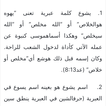
1. يشوع كلمة عبرية تعنى “يهوه
هوالخلاص” أو “الله مخلص” أو “الله
سيخلص” وهكذا أسماهموسى كنبوة عن
عمله الآتي كأداة لدخول الشعب للراحة.
وكان إسمه قبل ذلك هوشع أي”مخلص أو
خلاص” (عد8:13).
2. اسم يشوع هو بعينه اسم يسوع في
العبرية (حرفالشين في العبرية ينطق سين