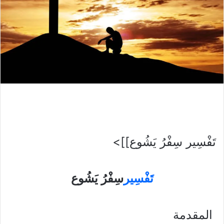
تَفْسِير سِفْرُ يَشُوع]]>
تَفْسِير
سِفْرُ يَشُوع
المقدمة