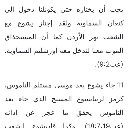
يجب أن يختاره حتى يكونلنا دخول إلى
كنعان السماوية ولقد إجتاز يشوع مع
الشعب نهر الأردن كما أن المسيحذاق
الموت معنا لندخل معه أورشليم السماوية.
(عب9:2).
11.جاء يشوع بعد موسى مستلم الناموس،
كرمز لربنايسوع المسيح الذي جاء بعد
الناموس يحقق ما عجز عن أدائه
(عب18:7،19). وكما قاديشوع الشعب