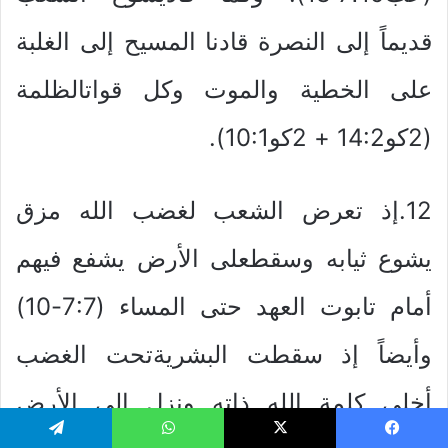
قديماً إلى النصرة قادنا المسيح إلى الغلبة
على الخطية والموت وكل قواتالظلمة
(2كو14:2 + 2كو10:1).
12.إذ تعرض الشعب لغضب الله مزق
يشوع ثيابه وسقطعلى الأرض يشفع فيهم
أمام تابوت العهد حتى المساء (7:7-10)
وأيضاً إذ سقطت البشريةتحت الغضب
أخلى كلمة الله ذاته ونزل إلى الأرض
يسبوك
‫X
واتساب
تيلقرام