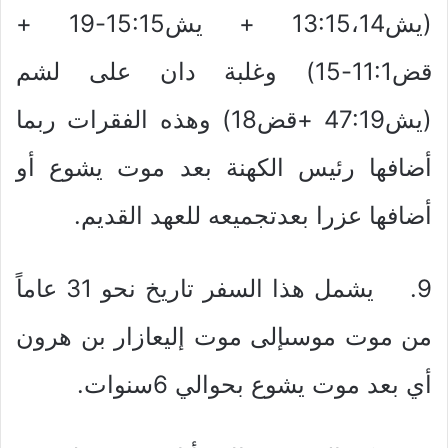
(يش13:15،14 + يش15:15-19 +
قض11:1-15) وغلبة دان على لشم
(يش47:19 +قض18) وهذه الفقرات ربما
أضافها رئيس الكهنة بعد موت يشوع أو
أضافها عزرا بعدتجميعه للعهد القديم.
9. يشمل هذا السفر تاريخ نحو 31 عاماً
من موت موسىإلى موت إليعازار بن هرون
أي بعد موت يشوع بحوالي 6سنوات.