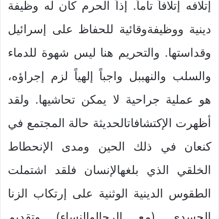
إتلافه إتلافاً تاماً. إذاً الحرم كان له وظيفة
دينية ووظيفةوقائية للحفاظ على إسرائيل
وقداستها. والتحريم هنا ليس شهوة للدماء
والسلب والنهببل واجباً إلهياً لزم إجراؤه،
هو عملية جراحية لا يمكن تحاشيها. ولقد
أظهرت الإكتشافاتالحديثة حالة المجتمع في
كنعان في ذلك الحين ومدى الإنحطاط
الخلقي الذي بلغهالإنسان فلقد اشتملت
الطقوس الدينية الوثنية على إرتكاب الزنا
الجسدي (مع الرجالوالنساء) وتقديم