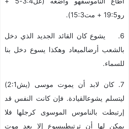
أطاع الناموسفهو واضعه (غل3:4-5 +
رو19:5 + مت15:3).
6. يشوع كان القائد الجديد الذي دخل
بالشعب أرضالميعاد وهكذا يسوع دخل بنا
للسماء.
7. كان لابد أن يموت موسى (يش2:1)
ليتسلم يشوعالقيادة. فإن كانت النفس قد
إرتبطت بالناموس الموسوى كرجلها فلا
يمكن لها أن ترتبطبيسوع إلا بعد موت