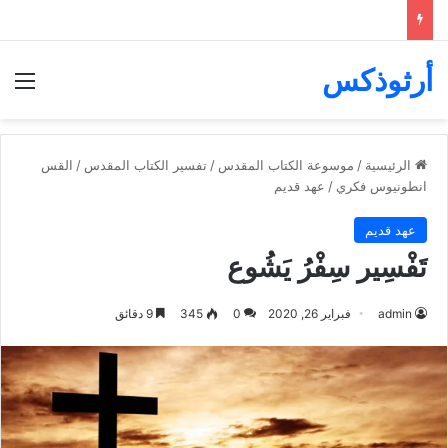
أرثوذكس
الق
الرئيسية
/
موسوعة الكتاب المقدس
/
تفسير الكتاب المقدس
/
القس
انطونيوس فكري
/
عهد قديم
عهد قديم
تَفْسِير سِفْرُ يَشُوع
admin
فبراير 26, 2020
0
345
9 دقائق