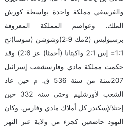
والفرسفي مملكة واحدة بواسطة كورش
الملك. وعواصم المملكة المعروفة
برسبوليس (2مك 2:9)وشوشن (سوسا)نح
1:1= إس 2:1 واكبتانا (أحمثا) عز 2:6) وقد
حكمت مملكة مادي وفارسشعب إسرائيل
207سنة من سنة 536 ق. م حين عاد
الشعب لأورشليم وحتي سنة 332 حين
إحتلالإسكندر كل أملاك مادي وفارس. وكان
اليهود خاضعين كجزء من ولاية عبر النهر