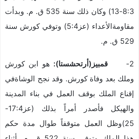
8:3-13) وكان ذلك سنة 535 ق. م. وبدأت
مقاومةالأعداء (عز5:4) وتوفي كورش سنة
529 ق. م.
2-
قمبيز(أرتحشستا):
هو ابن كورش
وملك بعد وفاة كورش. وقد نجح الوشاةفي
إقناع الملك بوقف العمل في بناء المدينة
والهيكل فأصدر أمراً بذلك (عز17:4-
25)وظل العمل متوقفاً طوال مدة حكم
هذا الملك وتوفي سنة 522 ق. م. أثناء