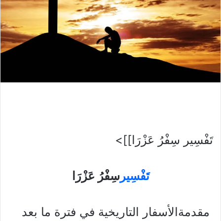
تَفْسِير سِفْرُ عَزْرَا]]>
تَفْسِير
سِفْرُ عَزْرَا
مقدمةالأسفار التاريخية في فترة ما بعد