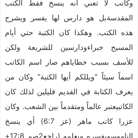
وكاتب لا تعني أنه ينسخ فقط الكتب
المقدسةبل هو دارس لها يفسر ويشرح
هذه الكتب. وهكذا كان الكتبة حتي أيام
المسيح خبراءودارسين للشريعة ولكن
للأسف بسبب خطاياهم صار اسم الكاتب
اسماً سيئاً “ويللكم أيها الكتبة” وكان من
يعرف الكتابة في القديم قليلين لذلك كان
الكاتبيعتبر عالماً ومتقدماً بين الشعب. وكان
عزرا كاتب ماهر (عز 6:7) أي ينسخ
الناموسويفسره ويعلمه (راجع2صم 17:8+