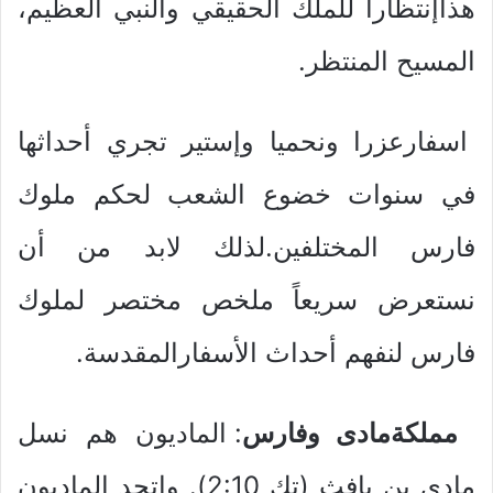
هذاإنتظاراً للملك الحقيقي والنبي العظيم،
المسيح المنتظر.
اسفارعزرا ونحميا وإستير تجري أحداثها
في سنوات خضوع الشعب لحكم ملوك
فارس المختلفين.لذلك لابد من أن
نستعرض سريعاً ملخص مختصر لملوك
فارس لنفهم أحداث الأسفارالمقدسة.
مملكةمادى وفارس
: الماديون هم نسل
مادي بن يافث (تك 2:10). وإتحد الماديون