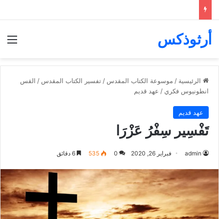
أرثوذكس
الق
الرئيسية
/
موسوعة الكتاب المقدس
/
تفسير الكتاب المقدس
/
القس
انطونيوس فكري
/
عهد قديم
عهد قديم
تَفْسِير سِفْرُ عَزْرَا
admin
فبراير 26, 2020
0
535
6 دقائق