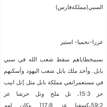
السبي(مملكةفارس)
عزرا-نحميا- استير
بسببخطاياهم سقط شعب الله في سبي
بابل. وأخذ ملك بابل شعب اليهود وأسكنهم
في مستعمراتفي مملكة بابل مثل ]تل ابيب
حز 15:3، تل ملح وتل حرشا عز
59:2،كسفيا عز 17:8[ وكان لهم