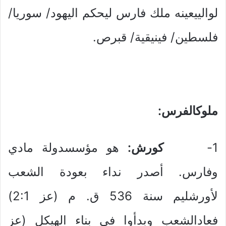
لوالييعينه ملك فارس ليحكم اليهود/ سوريا/
فلسطين/ فينيقية/ قبرص.
ملوكالفرس:
1-
كورش:
هو مؤسسدولة مادي
وفارس. أصدر نداء بعودة الشعب
لأورشليم سنة 536 ق. م (عز 2:1)
فعادالشعب وبدأوا في بناء الهيكل (عز