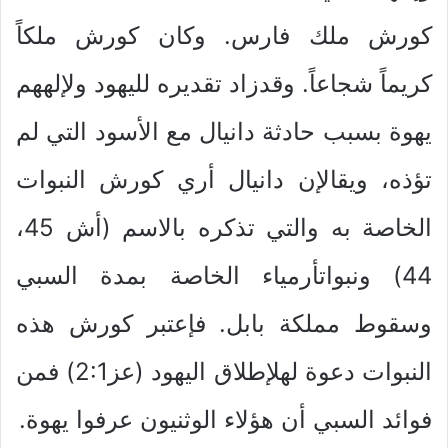
كورش ملك فارس. وكان كورش ملكاً
كريماً شجاعاً. وقدزاد تقديره لليهود ولإلههم
يهوة بسبب حادثة دانيال مع الأسود التي لم
تؤذه، ويقالإن دانيال أري كورش النبوات
الخاصة به والتي تذكره بالاسم (أش 45،
44) ونبواتأرمياء الخاصة بمدة السبي
وسقوط مملكة بابل. فإعتبر كورش هذه
النبوات دعوة لهلإطلاق اليهود (عز2:1) فمن
فوائد السبي أن هؤلاء الوثنيون عرفوا يهوة.