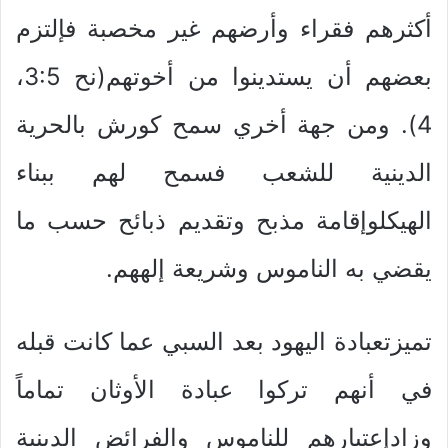
أكثرهم فقراء وأرضهم غير مخصبة فإلتزم
بعضهم أن يستدينوا من أخوتهم(نح 3:5،
4). ومن جهة أخري سمح كورش بالحرية
الدينية للشعب فسمح لهم ببناء
الهيكلوإقامة مذبح وتقديم ذبائح حسب ما
يقضي به الناموس وشريعة إلههم.
تميزتعبادة اليهود بعد السبي عما كانت قبله
في أنهم تركوا عبادة الأوثان تماماً
وزادإعتبارهم للناموس والفرائض الدينية