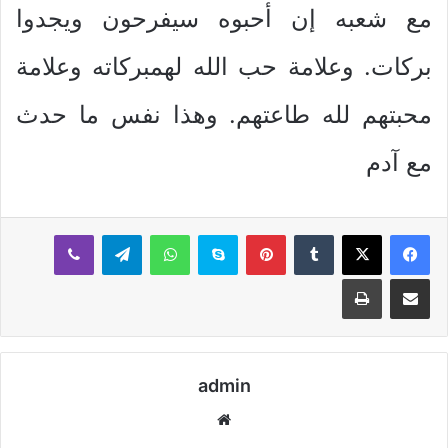
مع شعبه إن أحبوه سيفرحون ويجدوا
بركات. وعلامة حب الله لهمبركاته وعلامة
محبتهم لله طاعتهم. وهذا نفس ما حدث
مع آدم
بينتيريست
سكايب
واتساب
تيلقرام
ڤايبر
مشاركة عبر البريد
طباعة
admin
موقع
الويب