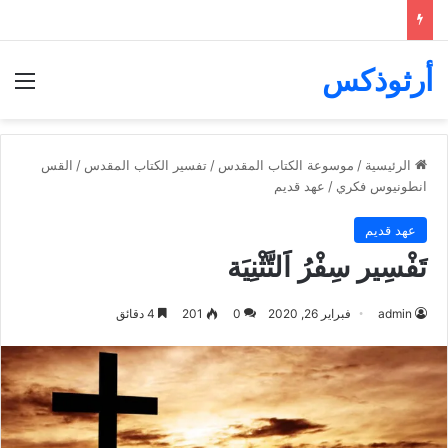
أرثوذكس
الق
الرئيسية
/
موسوعة الكتاب المقدس
/
تفسير الكتاب المقدس
/
القس
انطونيوس فكري
/
عهد قديم
عهد قديم
تَفْسِير سِفْرُ اََلتَّثْنِيَة
admin
فبراير 26, 2020
0
201
4 دقائق