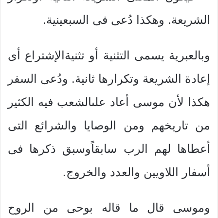
الشريعة. وهكذا دُعى فى السبعينية.
وبالعبرية يسمى التثنية أو تثنيةالإشتراع أى
إعادة الشريعة وتكرارها ثانية. ودُعى السفر
هكذا لأن موسى أعاد علىالشعب فيه الكثير
من تاريخهم ومن الوصايا والشرائع التى
أعطاها لهم الرب سابقاًوسبق ذكرها فى
أسفار اللاويين والعدد والخروج.
وموسى قال ما قاله بوحى من الروح