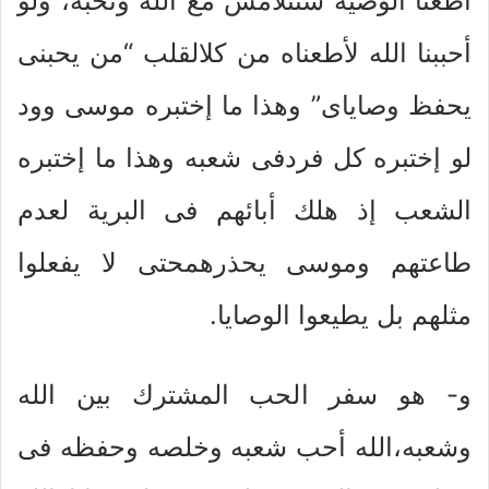
أطعنا الوصية سنتلامس مع الله ونحبه، ولو
أحببنا الله لأطعناه من كلالقلب “من يحبنى
يحفظ وصاياى” وهذا ما إختبره موسى وود
لو إختبره كل فردفى شعبه وهذا ما إختبره
الشعب إذ هلك أبائهم فى البرية لعدم
طاعتهم وموسى يحذرهمحتى لا يفعلوا
مثلهم بل يطيعوا الوصايا.
و- هو سفر الحب المشترك بين الله
وشعبه،الله أحب شعبه وخلصه وحفظه فى