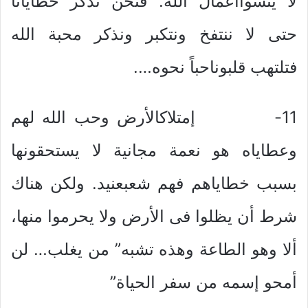
لا ينسواأعمال الله. فنحن نذكر خطايانا
حتى لا ننتفخ ونتكبر ونذكر محبة الله
فتلتهب قلبوناحباً نحوه….
11- إمتلاكالأرض وحب الله لهم
وعطاياه هو نعمة مجانية لا يستحقونها
بسبب خطاياهم فهم شعبعنيد. ولكن هناك
شرط أن يظلوا فى الأرض ولا يحرموا منها،
ألا وهو الطاعة وهذه تشبه” من يغلب… لن
أمحو إسمه من سفر الحياة”