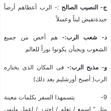
ج- النصيب الصالح
:- الرب أعطاهم أرضاً
جيدةتفيض لبناً وعسلاً
د- شعب الرب:-
هم أخص من جميع
الشعوب ويجبأن يكونوا نوراً للعالم
و- مذبح الرب:-
فى المكان الذى يختاره
الرب( أصبح أورشليم بعد ذلك)
9- يتسمهذا السفر بكلمات معينة
مثل ” إسمع / تعلم / إحترز / إعمل وليس