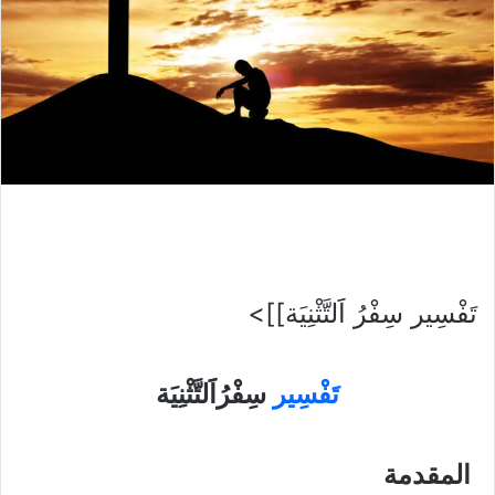
تَفْسِير سِفْرُ اََلتَّثْنِيَة]]>
تَفْسِير
سِفْرُاََلتَّثْنِيَة
المقدمة