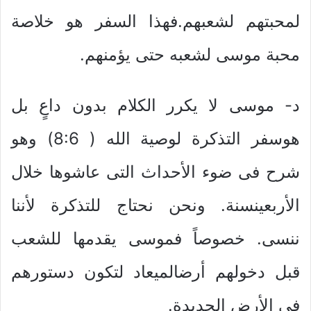
لمحبتهم لشعبهم.فهذا السفر هو خلاصة
محبة موسى لشعبه حتى يؤمنهم.
د- موسى لا يكرر الكلام بدون داعٍ بل
هوسفر التذكرة لوصية الله ( 8:6) وهو
شرح فى ضوء الأحداث التى عاشوها خلال
الأربعينسنة. ونحن نحتاج للتذكرة لأننا
ننسى. خصوصاً فموسى يقدمها للشعب
قبل دخولهم أرضالميعاد لتكون دستورهم
فى الأرض الجديدة.