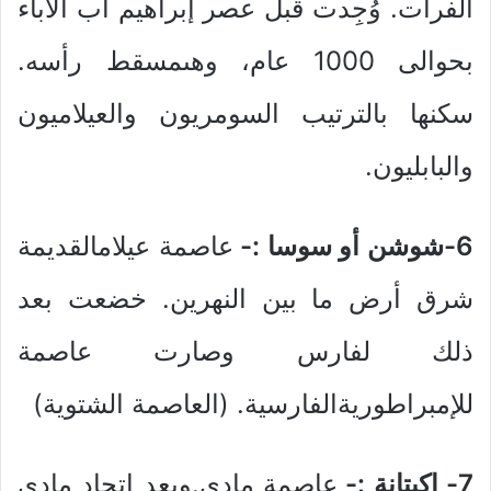
الفرات. وُجِدت قبل عصر إبراهيم أب الأباء
بحوالى 1000 عام، وهىمسقط رأسه.
سكنها بالترتيب السومريون والعيلاميون
والبابليون.
6-شوشن أو سوسا :-
عاصمة عيلامالقديمة
شرق أرض ما بين النهرين. خضعت بعد
ذلك لفارس وصارت عاصمة
للإمبراطوريةالفارسية. (العاصمة الشتوية)
7- اكبتانة :-
عاصمة مادى.وبعد إتحاد مادى