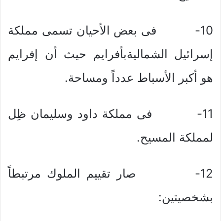
10- فى بعض الأحيان تسمى مملكة
إسرائيل الشماليةبأفرايم حيث أن إفرايم
هو أكبر الأسباط عدداً ومساحة.
11- فى مملكة داود وسليمان ظِل
لمملكة المسيح.
12- صار تقييم الملوك مرتبطاً
بشخصيتين: