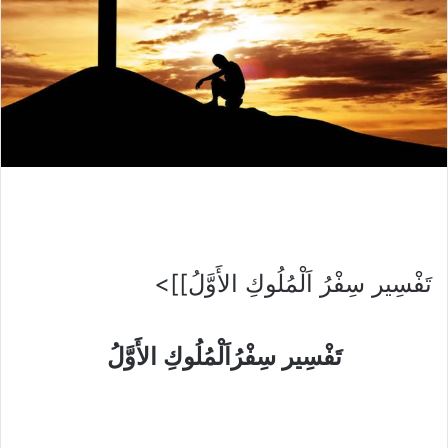
تَفْسِير سِفْرُ اَلْمُلُوكِ الأَوَّلُ]]>
تَفْسِير
سِفْرُاَلْمُلُوكِ الأَوَّلُ