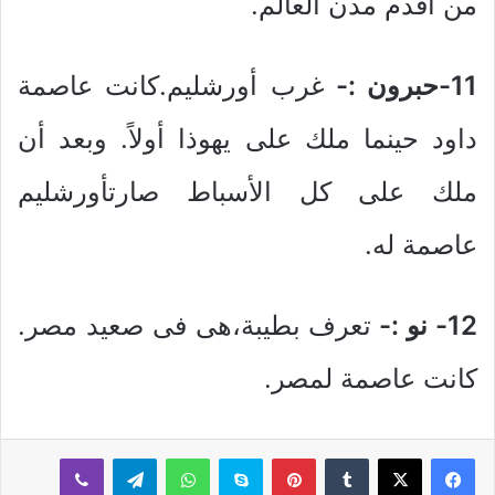
من أقدم مدن العالم.
11-حبرون :-
غرب أورشليم.كانت عاصمة
داود حينما ملك على يهوذا أولاً. وبعد أن
ملك على كل الأسباط صارتأورشليم
عاصمة له.
12- نو :-
تعرف بطيبة،هى فى صعيد مصر.
كانت عاصمة لمصر.
بينتيريست
سكايب
واتساب
تيلقرام
ڤايبر