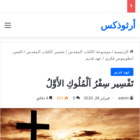
أرثوذكس
الق
الرئيسية
/
موسوعة الكتاب المقدس
/
تفسير الكتاب المقدس
/
القس
انطونيوس فكري
/
عهد قديم
عهد قديم
تَفْسِير سِفْرُ اَلْمُلُوكِ الأَوَّلُ
admin
فبراير 26, 2020
0
631
4 دقائق