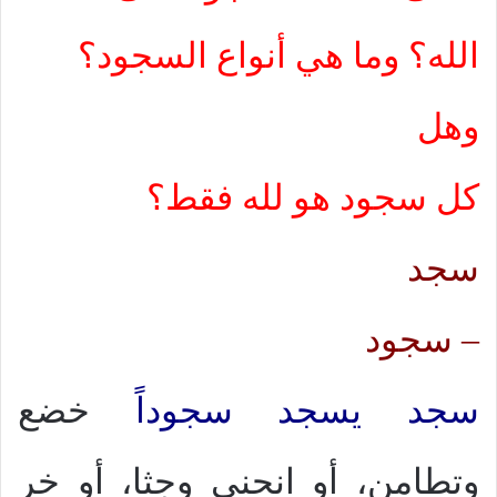
الله؟ وما هي أنواع السجود؟
وهل
كل سجود هو لله فقط؟
سجد
– سجود
سجد يسجد سجوداً
خضع
وتطامن، أو انحنى وجثا، أو خر