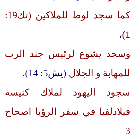
كما سجد لوط للملاكين (تك19:
،
1)
وسجد يشوع لرئيس جند الرب
للمهابة و الجلال
(يش5: 14).
سجود اليهود لملاك كنيسة
فيلادلفيا في سفر الرؤيا اصحاح
3