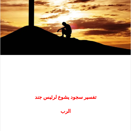
تفسير سجود يشوع لرئيس جند
الرب