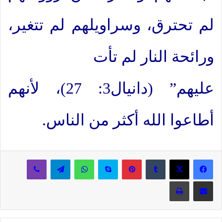
لم تحترق، وسراويلهم لم تتغير،
ورائحة النار لم تأت
عليهم” (دانيال3: 27)، لأنهم
أطاعوا الله أكثر من الناس.
بينتيريست
سكايب
واتساب
تيلقرام
ڤايبر
مشاركة عبر البريد
طباعة