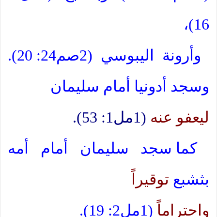
16)،
وأرونة اليبوسي (2صم24: 20).
وسجد أدونيا أمام سليمان
ليعفو عنه
(1مل1: 53).
كما سجد سليمان أمام أمه
بثشبع
توقيراً
واحتراماً
(1مل2: 19).