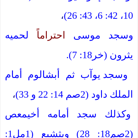
،
10، 42: 6، 43: 26)
وسجد موسى
احتراما
لحميه
يثرون (خر18: 7).
وسجد يوآب ثم أبشالوم أمام
الملك داود (2صم 14: 22 و 33)
،
وكذلك سجد أمامه أخيمعص
(2صم18: 28) وبثشبع (1مل1: