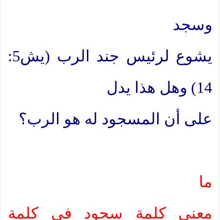
وسجد
يشوع لرئيس جند الرب (يش5:
14)
وهل هذا يدل
على أن المسجود له هو الرب؟
ما
معنى كلمة سجود ف
ى
كلمة