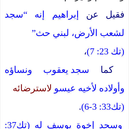
فقيل عن
إبراهيم إنه “سجد
لشعب الأرض، لبني حث”
(تك 23: 7)
،
كما
سجد يعقوب ونساؤه
وأولاده لأخيه عيسو
لاسترضائه
(تك33: 3-6)
.
وسجد إخوة يوسف له (تك37: