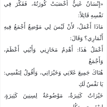
«إِنْسَانٌ غَنِيٌّ أَخْصَبَتْ كُورَتُهُ، فَفَكَّرَ فِي
نَفْسِهِ قَائِلاً:
مَاذَا أَعْمَلُ، لأَنْ لَيْسَ لِي مَوْضِعٌ أَجْمَعُ فِيهِ
أَثْمَارِي؟ وَقَالَ:
أَعْمَلُ هٰذَا: أَهْدِمُ مَخَازِنِي وَأَبْنِي أَعْظَمَ،
وَأَجْمَعُ
هُنَاكَ جَمِيعَ غَلاتِي وَخَيْرَاتِي، وَأَقُولُ لِنَفْسِي:
يَا نَفْسُ لَكِ
خَيْرَاتٌ كَثِيرَةٌ، مَوْضُوعَةٌ لِسِنِينَ كَثِيرَةٍ.
اِسْتَرِيحِي وَكُلِي