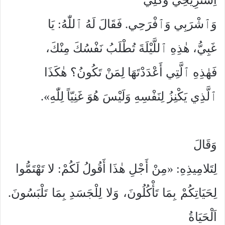
وَٱشْرَبِي وَٱفْرَحِي. فَقَالَ لَهُ ٱللّٰهُ: يَا
غَبِيُّ، هٰذِهِ ٱللَّيْلَةَ تُطْلَبُ نَفْسُكَ مِنْكَ،
فَهٰذِهِ ٱلَّتِي أَعْدَدْتَهَا لِمَنْ تَكُونُ؟ هٰكَذَا
ٱلَّذِي يَكْنِزُ لِنَفْسِهِ وَلَيْسَ هُوَ غَنِيّاً لِلّٰهِ».
وَقَالَ
لِتَلامِيذِهِ: «مِنْ أَجْلِ هٰذَا أَقُولُ لَكُمْ: لا تَهْتَمُّوا
لِحَيَاتِكُمْ بِمَا تَأْكُلُونَ، وَلا لِلْجَسَدِ بِمَا تَلْبَسُونَ.
اَلْحَيَاةُ