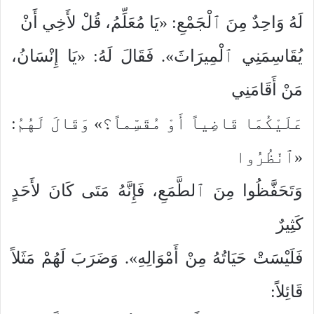
لَهُ وَاحِدٌ مِنَ ٱلْجَمْعِ: «يَا مُعَلِّمُ، قُلْ لأَخِي أَنْ
يُقَاسِمَنِي ٱلْمِيرَاثَ». فَقَالَ لَهُ: «يَا إِنْسَانُ،
مَنْ أَقَامَنِي
عَلَيْكُمَا قَاضِياً أَوْ مُقَسِّماً؟» وَقَالَ لَهُمُ:
«ٱنْظُرُوا
وَتَحَفَّظُوا مِنَ ٱلطَّمَعِ، فَإِنَّهُ مَتَى كَانَ لأَحَدٍ
كَثِيرٌ
فَلَيْسَتْ حَيَاتُهُ مِنْ أَمْوَالِهِ». وَضَرَبَ لَهُمْ مَثَلاً
قَائِلاً: