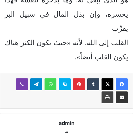
يخسره، وإن بذل المال في سبيل البر
يقرِّب
القلب إلى الله. لأنه «حيث يكون الكنز هناك
يكون القلب أيضاً».
بينتيريست
سكايب
واتساب
تيلقرام
ڤايبر
مشاركة عبر البريد
طباعة
admin
موقع