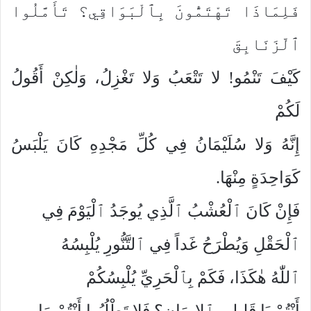
فَلِمَاذَا تَهْتَمُّونَ بِٱلْبَوَاقِي؟ تَأَمَّلُوا
ٱلّزَنَابِقَ
كَيْفَ تَنْمُو! لا تَتْعَبُ وَلا تَغْزِلُ، وَلٰكِنْ أَقُولُ
لَكُمْ
إِنَّهُ وَلا سُلَيْمَانُ فِي كُلِّ مَجْدِهِ كَانَ يَلْبَسُ
كَوَاحِدَةٍ مِنْهَا.
فَإِنْ كَانَ ٱلْعُشْبُ ٱلَّذِي يُوجَدُ ٱلْيَوْمَ فِي
ٱلْحَقْلِ وَيُطْرَحُ غَداً فِي ٱلتَّنُّورِ يُلْبِسُهُ
ٱللّٰهُ هٰكَذَا، فَكَمْ بِٱلْحَرِيِّ يُلْبِسُكُمْ
أَنْتُمْ يَا قَلِيلِي ٱلإِيمَانِ؟ فَلا تَطْلُبُوا أَنْتُمْ مَا