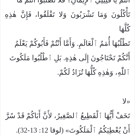
تَأْكُلُونَ وَمَا تَشْرَبُونَ وَلا تَقْلَقُوا، فَإِنَّ هٰذِهِ
كُلَّهَا
تَطْلُبُهَا أُمَمُ ٱلْعَالَمِ. وَأَمَّا أَنْتُمْ فَأَبُوكُمْ يَعْلَمُ
أَنَّكُمْ تَحْتَاجُونَ إِلَى هٰذِهِ. بَلِ ٱطْلُبُوا مَلَكُوتَ
ٱللّٰهِ، وَهٰذِهِ كُلُّهَا تُزَادُ لَكُمْ.
«لا
تَخَفْ أَيُّهَا ٱلْقَطِيعُ ٱلصَّغِيرُ، لأَنَّ أَبَاكُمْ قَدْ سُرَّ
أَنْ يُعْطِيَكُمُ ٱلْمَلَكُوتَ» (لوقا 12: 13-32).