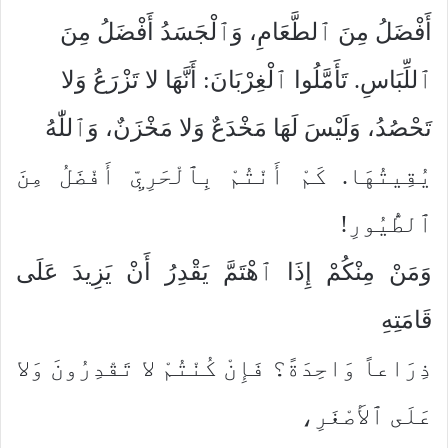
أَفْضَلُ مِنَ ٱلطَّعَامِ، وَٱلْجَسَدُ أَفْضَلُ مِنَ
ٱللِّبَاسِ. تَأَمَّلُوا ٱلْغِرْبَانَ: أَنَّهَا لا تَزْرَعُ وَلا
تَحْصُدُ، وَلَيْسَ لَهَا مَخْدَعٌ وَلا مَخْزَنٌ، وَٱللّٰهُ
يُقِيتُهَا. كَمْ أَنْتُمْ بِٱلْحَرِيِّ أَفْضَلُ مِنَ
ٱلطُّيُورِ!
وَمَنْ مِنْكُمْ إِذَا ٱهْتَمَّ يَقْدِرُ أَنْ يَزِيدَ عَلَى
قَامَتِهِ
ذِرَاعاً وَاحِدَةً؟ فَإِنْ كُنْتُمْ لا تَقْدِرُونَ وَلا
عَلَى ٱلأَصْغَرِ،