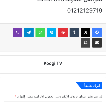
01212129719
بينتيريست
سكايب
واتساب
تيلقرام
ڤايبر
مشاركة عبر البريد
طباعة
Koogi TV
اترك تعليقاً
لن يتم نشر عنوان بريدك الإلكتروني.
الحقول الإلزامية مشار إليها بـ
*
ا