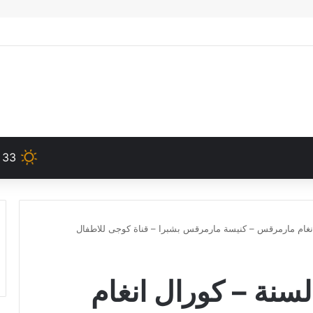
33
انغام مارمرقس – كنيسة مارمرقس بشبرا – قناة كوجى للاطفال
لسنة – كورال انغام