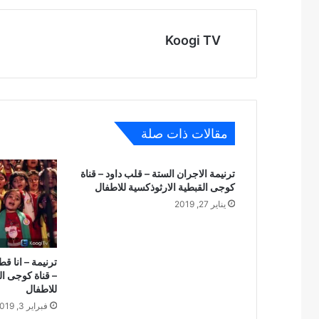
Koogi TV
مقالات ذات صلة
ترنيمة الاجران الستة – قلب داود – قناة
كوجى القبطية الارثوذكسية للاطفال
يناير 27, 2019
ترنيمة – انا 
– قناة كوجى ال
للاطفال
فبراير 3, 2019