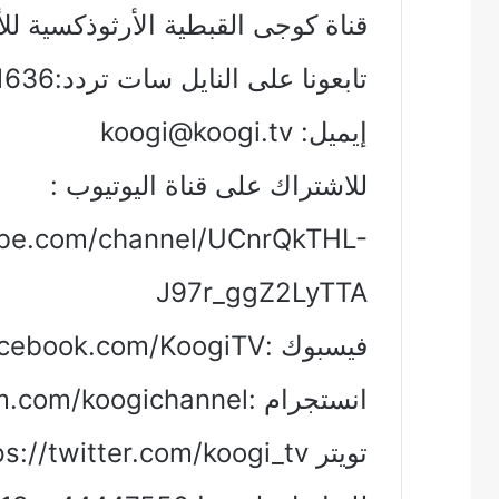
قناة كوجى القبطية الأرثوذكسية لل
تابعونا على النايل سات تردد:11636 – (عمودى) – 27500 – 3/4
إيميل:
koogi@koogi.tv
للاشتراك على قناة اليوتيوب :
ube.com/channel/UCnrQkTHL-
J97r_ggZ2LyTTA
فيسبوك :https://www.facebook.com/KoogiTV/
انستجرام :https://www.instagram.com/koogichannel/
تويتر https://twitter.com/koogi_tv