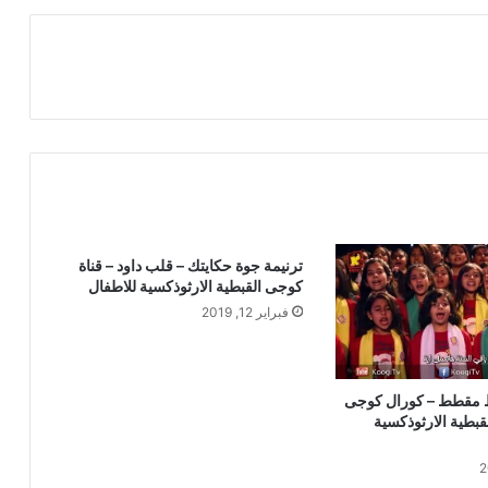
ترنيمة جوة حكايتك – قلب داود – قناة
كوجى القبطية الارثوذكسية للاطفال
فبراير 12, 2019
قط مقطط – كورال كوجى
قبطية الارثوذكسية