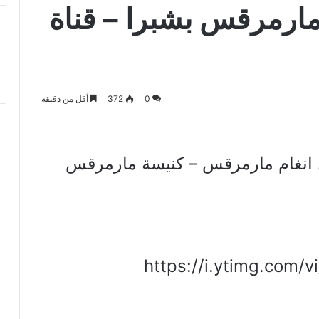
ارمرقس بشبرا – قناة
0
372
أقل من دقيقة
ل انغام مارمرقس – كنيسة مارمرقس
https://i.ytimg.com/