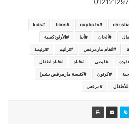
kids
films
coptic tv
christi
ال
ألحان
أنبا
الأرثوذكسية
ة
انغام مارمرقس
ترانيم
ترنيمة
قيده
قبطى
قناة
قناة اطفال
حية
كرتون
كنيسة مارمرقص بشبرا
للأطفال
مرقس
تيريست
سكايب
مشاركة عبر البريد
طباعة