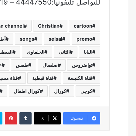
للتواصل تليفونيا:44447550 – 01212129719
an channel
Christian
cartoon
promo
selsal
songs
أطف
البابا
الثانى
الخلفاوى
القبطي
تواضروس
صلصال
طقس
ع
قناة الكنيسة
قناة قبطية
قناة مسي
كوچى
كورال
كورال اطفال
بين
فيسبوك
‫X