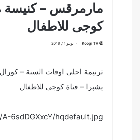
مارمرقس – كنيسة م
كوجى للاطفال
Koogi TV
يونيو 11, 2019
ترنيمة احلى اوقات السنة – كورا
بشبرا – قناة كوجى للاطفال
vi/A-6sdDGXxcY/hqdefault.jpg