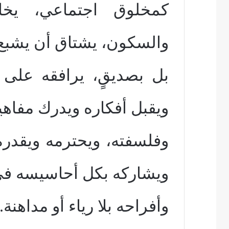
كمخلوق اجتماعي، يخا
والسكون، يشتاق أن يشبع قل
بل بصديقٍ، يرافقه على 
ويقبل أفكاره ويدرك مفاهي
وفلسفته، ويحترمه ويقدره
ويشاركه بكل أحاسيس
ه
في
وأفراحه بلا رياء أو مداهنة.