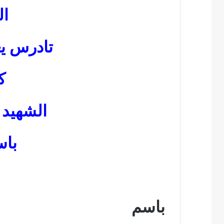
ا
تادرس ي
ك
الشهيد 
باس
باسم