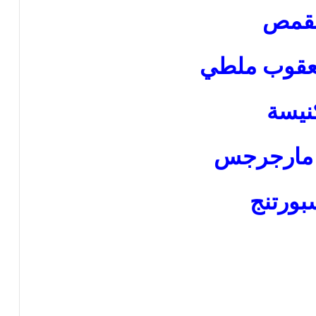
لقمص
عقوب ملطي
نيسة
مار
جرجس
بورتنج