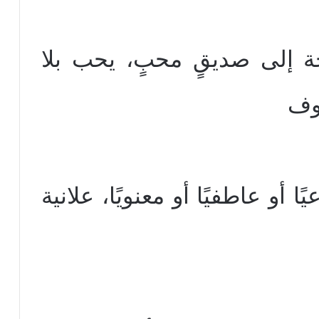
جة إلى صديقٍ محبٍ، يحب بلا
وف
يًا أو عاطفيًا أو معنويًا، علانية