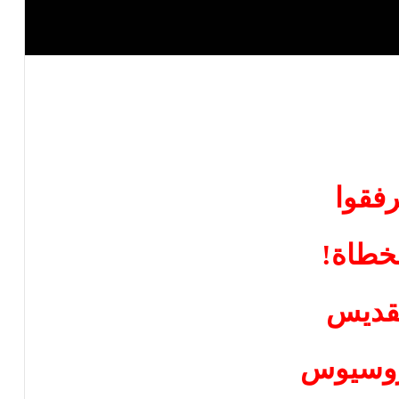
رفقوا
لخطاة!
قديس
روسيوس