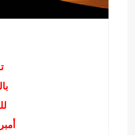
ت
با
لل
أمب