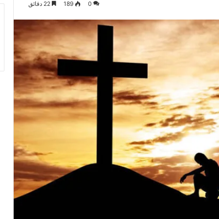
0
189
22 دقائق