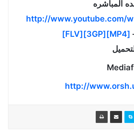
ه المباشره
http://www.youtube.com
–
[MP4][3GP][FLV]
تحميل
Mediaf
http://www.orsh
تيريست
سكايب
مشاركة عبر البريد
طباعة