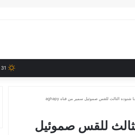
31
با شنوده الثالث للقس صموئيل سمير من قناه aghapy
الثالث للقس صموئيل