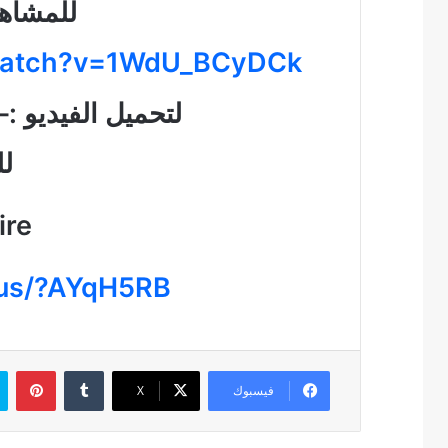
للمشاهد
/watch?v=1WdU_BCyDCk
لتحميل الفيديو :
لل
ire
.us/?AYqH5RB
بين
فيسبوك
‫X