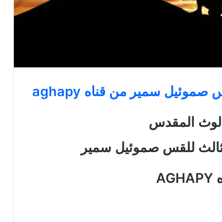
صموئيل سمير من قناه aghapy
الوث المقدس
الثالث للقس صموئيل سمير
AG