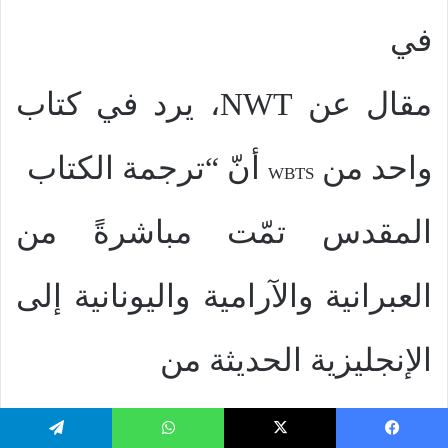
في
مقال عن
NWT
، يرد في كتاب
واحد من
أنّ “ترجمة الكتاب
WBTS
المقدس تمّت مباشرةً من
العبرانية والآرامية واليونانية إلى
الإنجليزية الحديثة من
قبل لجنة من شهود يهوه
يسبوك
‫X
واتساب
تيلقرام