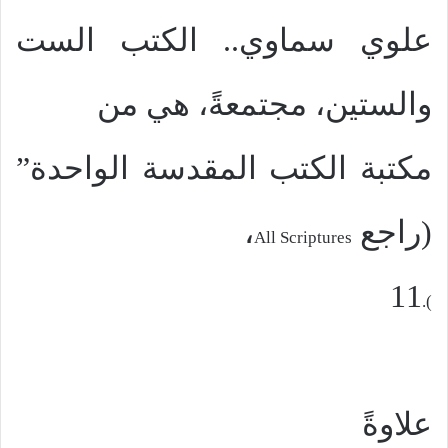
علوي سماوي.. الكتب الست
والستين، مجتمعةً، هي من
مكتبة الكتب المقدسة الواحدة”
(راجع
،
All Scriptures
11
).
علاوةً