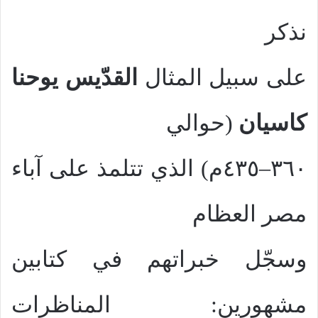
نذكر
على سبيل المثال
القدّيس يوحنا
كاسيان
(حوالي
٣٦٠–٤٣٥م) الذي تتلمذ على آباء
مصر العظام
وسجّل خبراتهم في كتابين
مشهورين: المناظرات