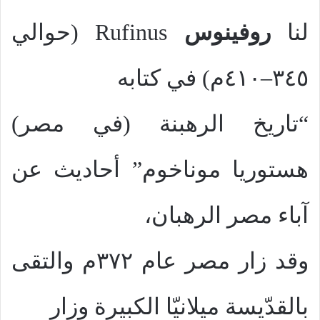
لنا
روفينوس
Rufinus
(حوالي
٣٤٥–٤١٠م) في كتابه
“تاريخ الرهبنة (في مصر)
هستوريا موناخوم” أحاديث عن
آباء مصر الرهبان،
وقد زار مصر عام ٣٧٢م والتقى
بالقدّيسة ميلانيّا الكبيرة وزار