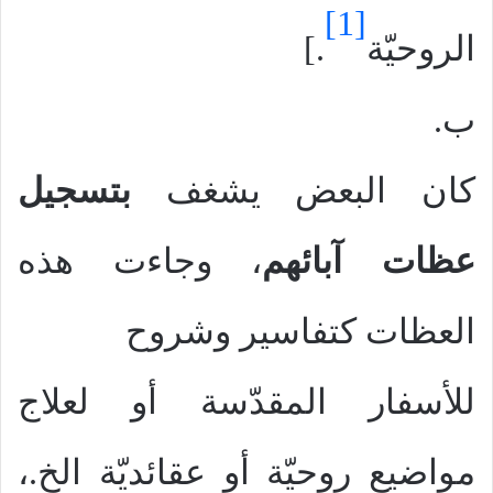
[1]
الروحيّة
.]
ب.
كان البعض يشغف
بتسجيل
عظات آبائهم
، وجاءت هذه
العظات كتفاسير وشروح
للأسفار المقدّسة أو لعلاج
مواضيع روحيّة أو عقائديّة الخ.،