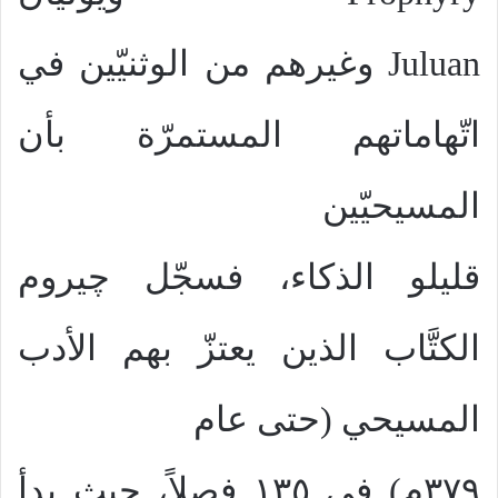
Juluan
وغيرهم من الوثنيّين في
اتّهاماتهم المستمرّة بأن
المسيحيّين
قليلو الذكاء، فسجّل چيروم
الكتَّاب الذين يعتزّ بهم الأدب
المسيحي (حتى عام
٣٧٩م) في ١٣٥ فصلاً، حيث بدأ