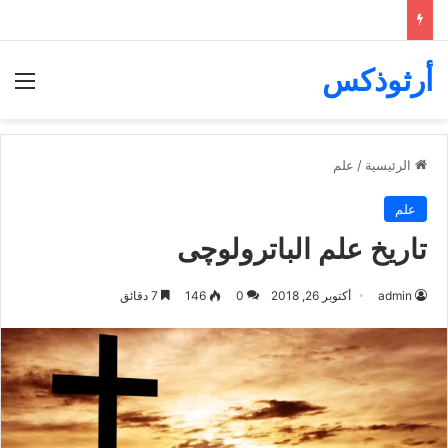
أرثوذكس
الق
الرئيسية
/
علم
علم
تاريخ علم الباترولوچى
admin
أكتوبر 26, 2018
0
146
7 دقائق