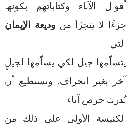
أقوال الآباء وكتاباتهم بكونها
جزءًا لا يتجزّأ من
وديعة الإيمان
التي
يتسلّمها جيل لكي يسلّمها لجيلٍ
آخر بغير انحراف. ونستطيع أن
نُدرك حرص آباء
الكنيسة الأولى على ذلك من