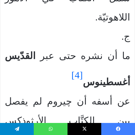
اللاهوتيّة.
ج.
ما أن نشره حتى عبر
القدّيس
[4]
أغسطينوس
عن أسفه أن چيروم لم يفصل
بين الكتَّاب الأرثوذكس
يسبوك
‫X
واتساب
تيلقرام