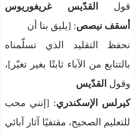
قول
القدّيس غريغوريوس
أسقف نيصص
: [يليق بنا أن
نحفظ التقليد الذي تسلّمناه
بالتتابع من الآباء ثابتًا بغير تغيّر]،
وقول
القدّيس
كيرلس الإسكندري
: [إنني محب
للتعليم الصحيح، مقتفيًا آثار آبائي