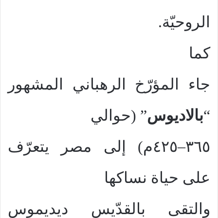
الروحيّة.
كما
جاء المؤرّخ الرهباني المشهور
“
بالاديوس
” (حوالي
٣٦٥–٤٢٥م) إلى مصر يتعرّف
على حياة نساكها
والتقى بالقدّيس ديديموس