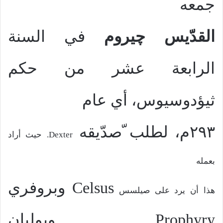
جمعه
القدّيس چيروم
في السنة
الرابعة عشر من حكم
ثيؤدوسيوس، أي عام
٢٩٣م، لطلب ّصدّيقه
Dexter
. حيث أراد
بعمله
Celsus
وبروفري
هذا أن يرد على صيلسس
Prophyry
ويوليان