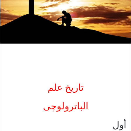
تاريخ علم
الباترولوچى
أول