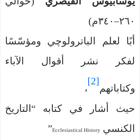
يوسابيوس القيصري
(حوالي
٢٦٠–٣٤٠م)
أبًا لعلم الباترولوچي ومؤسّسًا
لفكر نشر أقوال الآباء
[2]
وكتاباتهم
،
حيث أشار في كتابه “التاريخ
الكنسي
”
Ecclesiastical History