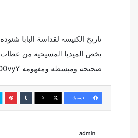
يخص الميديا المسيحيه من عظات وت
صحيحه ومبسطه ومفهومه https://youtu.be/BVRQGtD0vyY
بين
فيسبوك
‫X
admin