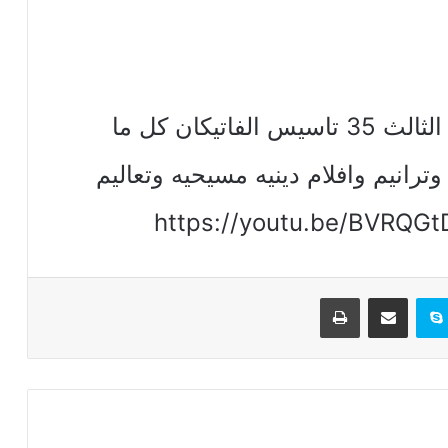
تاريخ الكنيسه لقداسة البابا شنوده الثالث 35 تاسيس الفاتيكان كل ما
رانيم وافلام دينيه مسيحيه وتعاليم
تيريست
سكايب
مشاركة عبر البريد
طباعة