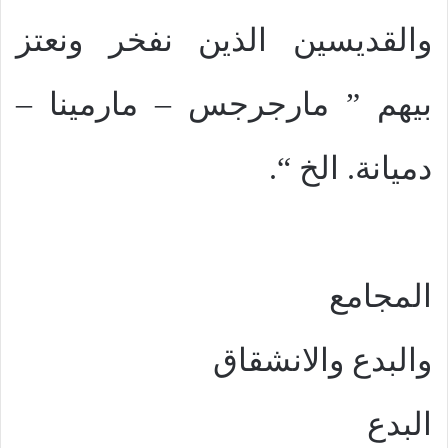
والقديسين الذين نفخر ونعتز
بيهم ” مارجرجس – مارمينا –
دميانة. الخ “.
المجامع
والبدع والانشقاق
البدع