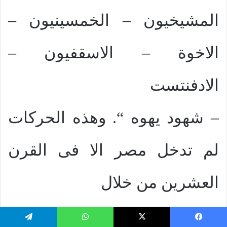
المشيخيون – الخمسينيون –
الاخوة – الاسقفيون –
الادفنتست
– شهود يهوه “. وهذه الحركات
لم تدخل مصر الا فى القرن
العشرين من خلال
الارساليات الكاثوليكية
يسبوك
‫X
واتساب
تيلقرام