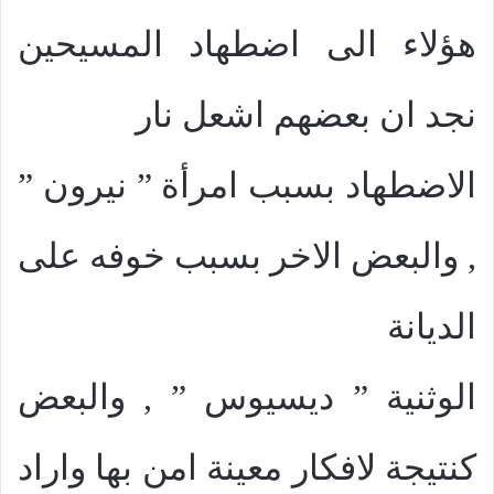
هؤلاء الى اضطهاد المسيحين
نجد ان بعضهم اشعل نار
الاضطهاد بسبب امرأة ” نيرون ”
, والبعض الاخر بسبب خوفه على
الديانة
الوثنية ” ديسيوس ” , والبعض
كنتيجة لافكار معينة امن بها واراد