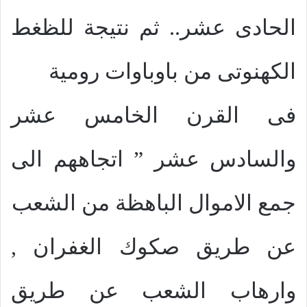
الحادى عشر.. ثم نتيجة للظغط
الكهنوتى من باوباوات رومية
فى القرن الخامس عشر
والسادس عشر ” اتجاههم الى
جمع الاموال الباهظة من الشعب
عن طريق صكوك الغفران ,
وارهاب الشعب عن طريق