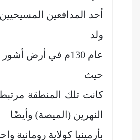
أحد المدافعين المسيحيين ف
ولد
عام 130م في أرض أشور بسوريا، شرق نهر التيجر،
حيث
كانت تلك المنطقة مرتبطة
النهرين (الميصة) وأيضًا
بأرمينيا كولاية رومانية واح