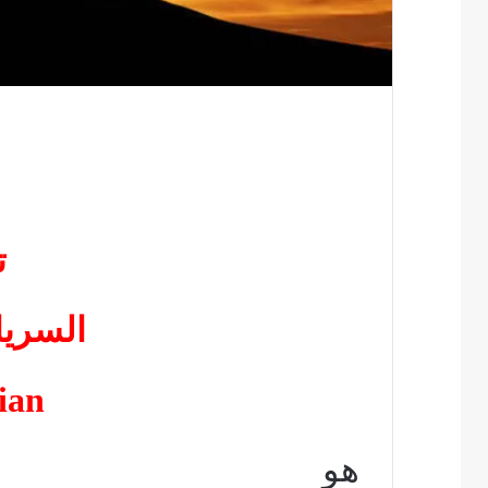
ت
السري
ian
هو