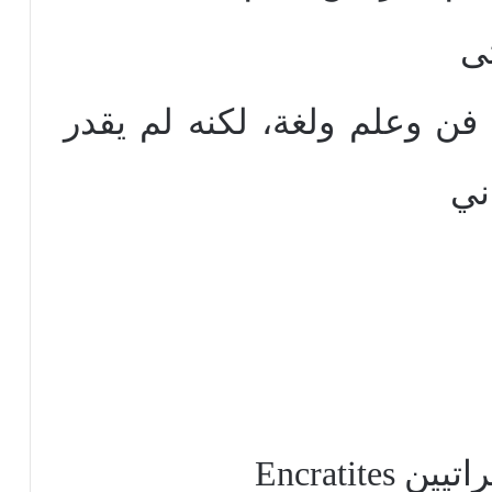
تى
 فن وعلم ولغة، لكنه لم يقدر
ني
اتيين
Encratites