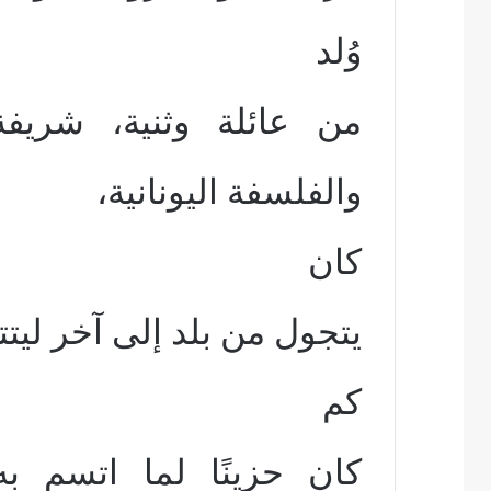
وُلد
من عائلة وثنية، شريفة 
والفلسفة اليونانية،
كان
يتجول من بلد إلى آخر لي
كم
كان حزينًا لما اتسم ب