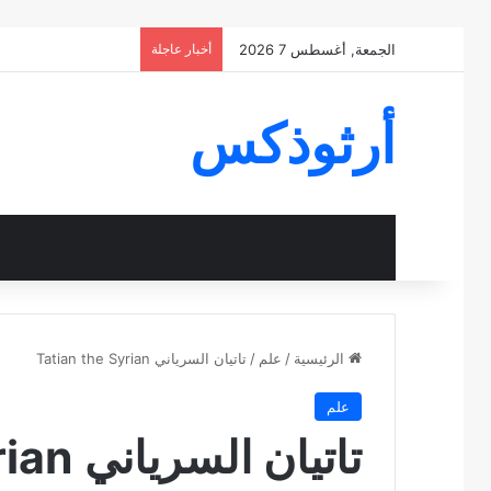
الجمعة, أغسطس 7 2026
أخبار عاجلة
أرثوذكس
الرئيسية
/
علم
/
تاتيان السرياني Tatian the Syrian
علم
تاتيان السرياني Tatian the Syrian