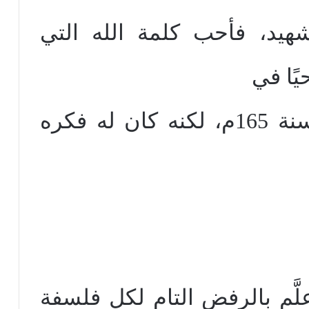
هيد، فأحب كلمة الله التي
يًا في
روما ما بين سنة 150، وسنة 165م، لكنه كان له فكره
لَّم بالرفض التام لكل فلسفة