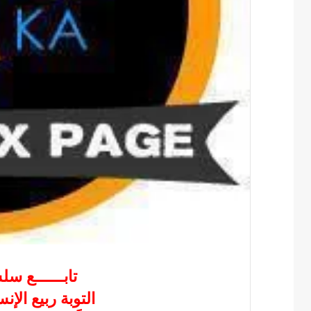
تابــــــع س
التوبة ربيع الإ