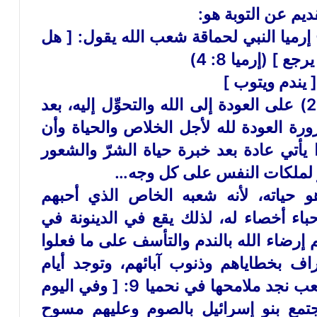
ديم عن التوبة هو:
 إرميا النبي لحماقة شعب الله يقول: [ هل
] (إرميا 8: 4)
 يندم ويتوب ]
واستقر الفهم في المعنيان في (1، 2) على العودة إلى الله والتحوِّل إليه، بعد
رة العودة لله لأجل الخلاص والحياة وأن
ا يأتي عادة بعد خبرة حياة الشرّ والشعور
مر لملكات النفس على كل وجه…
و حياته، لأنه شعبه الخاص الذي أحبهم
ء أخصاء له، لذلك يقع في الدينونة في
م إرضاء الله بالندم والتأسف على ما فعلوا
عتراف بخطاياهم وذنوب آبائهم، وتوجد أيام
للتوبة في إسرائيل لكافة جموع الشعب نجد ملامحها في نحميا 9: [ وفي اليوم
جتمع بنو إسرائيل بالصوم وعليهم مسوح