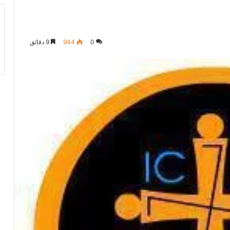
0
944
9 دقائق