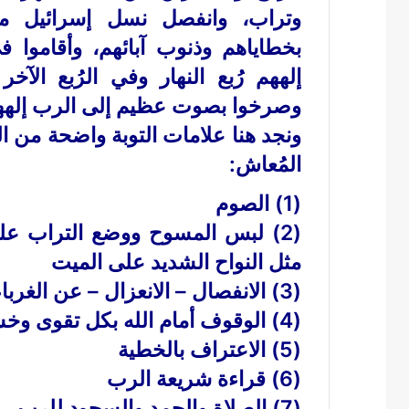
وتراب، وانفصل نسل إسرائيل من 
بخطاياهم وذنوب آبائهم، وأقاموا
إلههم رُبع النهار وفي الرُبع ال
وصرخوا بصوت عظيم إلى الرب إلههم ] (نحم
ونجد هنا علامات التوبة واضحة من ال
المُعاش:
(1) الصوم
(2) لبس المسوح ووضع التراب على
مثل النواح الشديد على الميت
(3) الانفصال – الانعزال – عن الغرباء وكل من هو غريب عن الله
(4) الوقوف أمام الله بكل تقوى وخشوع
(5) الاعتراف بالخطية
(6) قراءة شريعة الرب
(7) الصلاة والحمد والسجود للرب