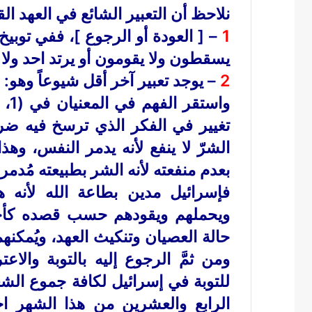
نلاحظ أن التعبير الشائع في العهد الق
1
– [ العودة أو الرجوع ]، ففي توبيخ
يسقطون ولا يقومون أو يرتد احد ولا يرجع 
2
– يوجد تعبير آخر أقل شيوعاً وهو: [
تغيير في الفكر الذي ترسخ فيه ضرو
الشرّ لا ينفع لأنه يدمر النفس، وهذ
بعدم منفعته لأنه الشر بطبيعته مُد
فإسرائيل مدين بطاعة الله لأنه ه
ويحملهم ويقودهم حسب قصده كأحبا
حالة العصيان وتنكيث العهد، ويُمكنه
ومن ثمَّ الرجوع إليه بالتوبة والا
الرابع والعشرين من هذا الشهر ا