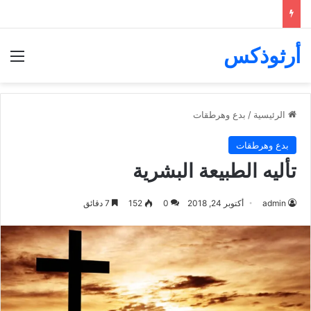
أرثوذكس
الق
الرئيسية
/
بدع وهرطقات
بدع وهرطقات
تأليه الطبيعة البشرية
admin
أكتوبر 24, 2018
0
152
7 دقائق