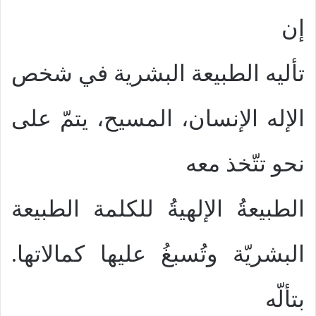
إن
تأليه الطبيعة البشرية في شخص
الإله الإنسان، المسيح، يتمّ على
نحو تتّخذ معه
الطبيعةُ الإلهيةُ للكلمة الطبيعة
البشريّة وتُسبغُ عليها كمالاتها.
بتألّه