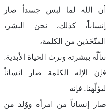
أن الله لما لبس جسداً صار
إنساناً، كذلك، نحن البشر،
المتّخَذين من الكلمة،
نتألّه ببشرته ونرث الحياة الأبدية.
فإن الإله الكلمة صار إنساناً
ليؤلّهنا. فإنه
صار إنساناً من امرأة ووُلد من