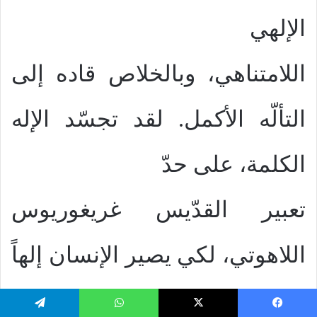
الإلهي
اللامتناهي، وبالخلاص قاده إلى
التألّه الأكمل. لقد تجسّد الإله
الكلمة، على حدّ
تعبير القدّيس غريغوريوس
اللاهوتي، لكي يصير الإنسان إلهاً
بنفس القدر الذي صار
يسبوك
‫X
واتساب
تيلقرام