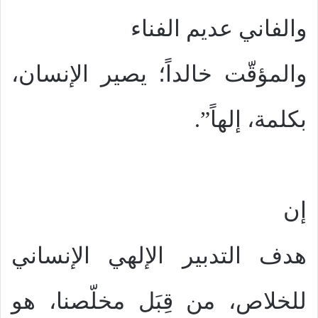
والفاني عديم الفناء
والمؤقّت خالداً؛ يصير الإنسان،
بكلمة، إلهاً”.
إن
هدف التدبير الإلهي الإنساني
للخلاص، من قِبَل مخلّصنا، هو