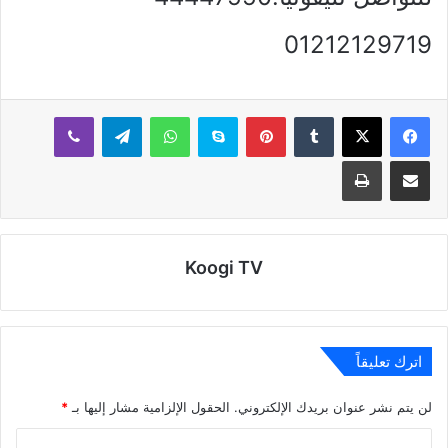
01212129719
بينتيريست
سكايب
واتساب
تيلقرام
ڤايبر
مشاركة عبر البريد
طباعة
Koogi TV
اترك تعليقاً
لن يتم نشر عنوان بريدك الإلكتروني.
الحقول الإلزامية مشار إليها بـ
*
ا