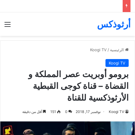
أرثوذكس
الق
الرئيسية
/
Koogi TV
Koogi TV
برومو أوبريت عصر المملكة و
القضاة – قناة كوجى القبطية
الأرثوذكسية للقناة
Koogi TV
نوفمبر 17, 2018
0
151
أقل من دقيقة