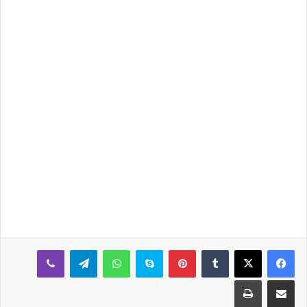
بينتيريست
سكايب
واتساب
تيلقرام
ڤايبر
مشاركة عبر البريد
طباعة