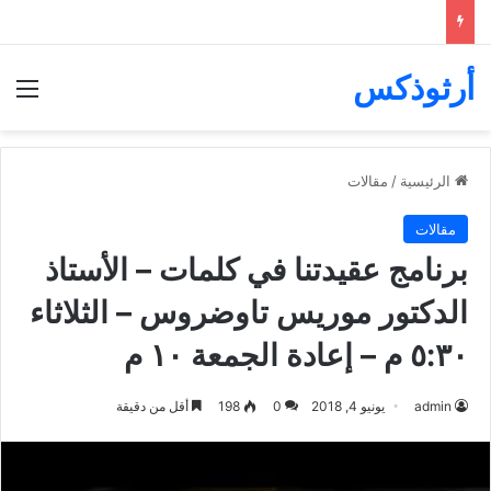
أرثوذكس
الق
الرئيسية
/
مقالات
مقالات
برنامج عقيدتنا في كلمات – الأستاذ
الدكتور موريس تاوضروس – الثلاثاء
٥:٣٠ م – إعادة الجمعة ١٠ م
admin
يونيو 4, 2018
0
198
أقل من دقيقة