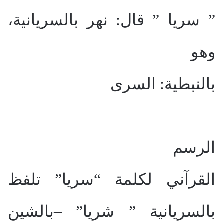
” سريا ” قال: نهر بالسريانية،
وهو
بالنبطية: السرى
الرسم
القرآني لكلمة “سريا” تلفظ
بالسريانية ” شريا” –بالشين