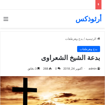
أرثوذكس
الق
الرئيسية
/
بدع وهرطقات
بدع وهرطقات
بدعة الشيخ الشعراوى
admin
أكتوبر 24, 2018
0
268
3 دقائق