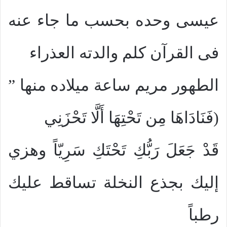
عيسى وحده بحسب ما جاء عنه
فى القرآن كلم والدته العذراء
الطهور مريم ساعة ميلاده منها ”
(فَنَادَاهَا مِن تَحْتِهَا أَلَّا تَحْزَنِي
قَدْ جَعَلَ رَبُّكِ تَحْتَكِ سَرِيّاً وهزي
إليك بجذع النخلة تساقط عليك
رطباً