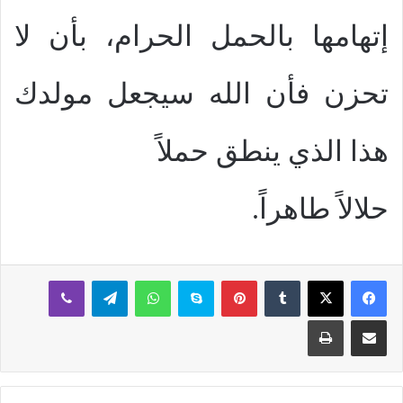
إتهامها بالحمل الحرام، بأن لا
تحزن فأن الله سيجعل مولدك
هذا الذي ينطق حملاً
حلالاً طاهراً.
بينتيريست
سكايب
واتساب
تيلقرام
ڤايبر
مشاركة عبر البريد
طباعة