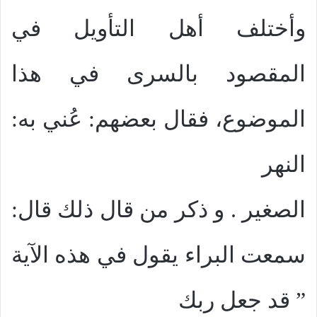
وأختلف أهل التأويل في
المقصود بالسرى في هذا
الموضوع، فقال بعضهم: عُني به:
النهر
الصغير . و ذكر من قال ذلك قال:
سمعت البراء يقول في هذه الآية
” قد جعل ربك