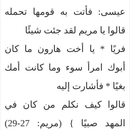
عيسى: فأتت به قومها تحمله
قالوا يا مريم لقد جئت شيئًا
فريًا * يا أخت هارون ما كان
أبوك امرأ سوء وما كانت أمك
بغيًا * فأشارت إليه
قالوا كيف نكلم من كان في
المهد صبيًا } (مريم: 27-29)