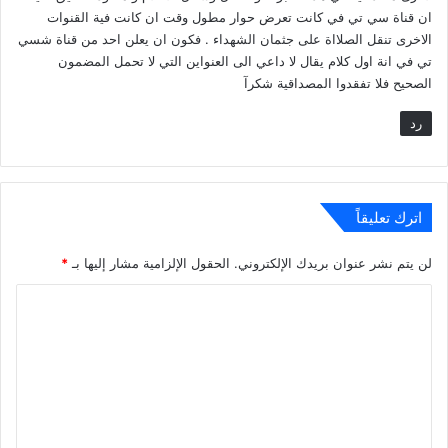
ان قناة سي تي في كانت تعرض حوار مطول وقت ان كانت فية القنوات
الاخرى تنقل الصلااة على جثمان الشهداء . فكون ان يعلن احد من قناة شسي
تي في انة اول كلام يقال لا داعي الى العنواين التي لا تحمل المضمون
الصحيح فلا تفقدوا المصداقية شكرآ
رد
اترك تعليقاً
لن يتم نشر عنوان بريدك الإلكتروني.
الحقول الإلزامية مشار إليها بـ
*
ا
ل
ت
ع
ل