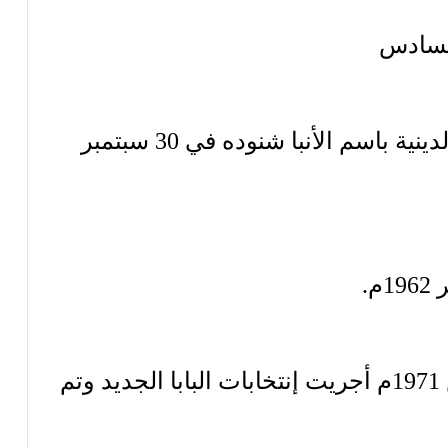
السادس
سيم أسقفاً عاماً للتعليم والمعاهد الدينية باسم الأنبا شنوده في 30 سبتمبر
م.
بعد نياحة البابا كيرلس في 9 مارس 1971م أجريت إنتخابات البابا الجديد وتم