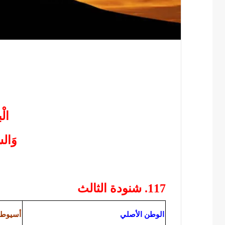
الْب
وَالسّ
117. شنودة الثالث
الوطن الأصلي
أسيوط