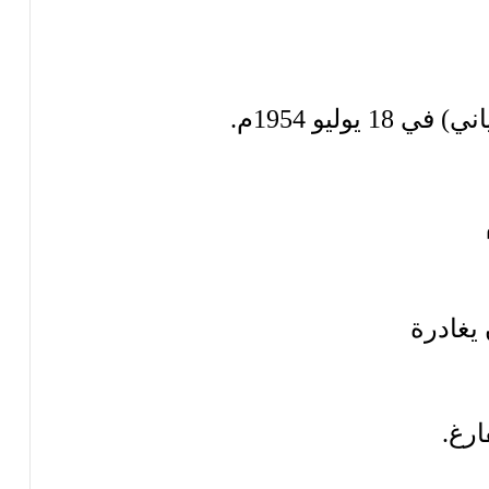
وليو 1954م.
ارغ.