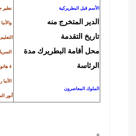
الأسم قبل البطريركية
نطير جي
الدير المتخرج منه
والأنب
تاريخ التقدمة
التعليم 
محل أقامة البطريرك مدة
السريا
الرئاسة
4 هاتور 1688 للشهداء – 14 نوفمبر 1971 للميلاد
الأنبا 
الملوك المعاصرون
أنور ا
+