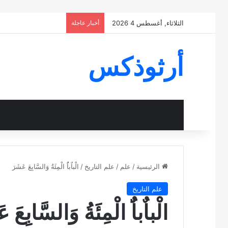
الثلاثاء, أغسطس 4 2026
أخبار عاجلة
أرثوذكس
الرئيسية
/
علم
/
علم التاريخ
/
الْباٌباٌُ الْمِئَةُ وَالسَّابِعَ عَشَرَ
علم التاريخ
الْباٌباٌُ الْمِئَةُ وَالسَّابِعَ 