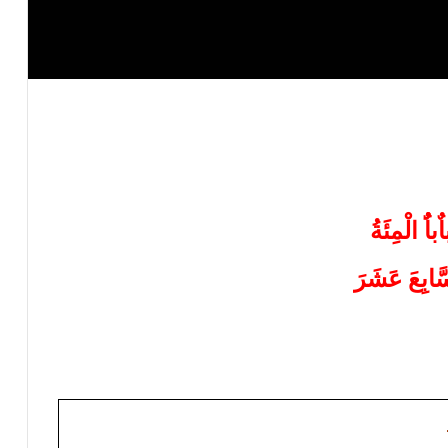
اٌباٌُ الْمِئَةُ
َابِعَ عَشَرَ