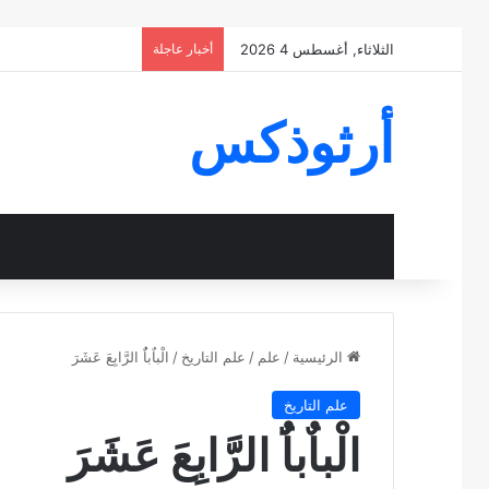
الثلاثاء, أغسطس 4 2026
أخبار عاجلة
أرثوذكس
الرئيسية
/
علم
/
علم التاريخ
/
الْباٌباٌُ الرَّابِعَ عَشَرَ
علم التاريخ
الْباٌباٌُ الرَّابِعَ عَشَرَ