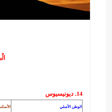
الْبا
14. ديونيسيوس
الوطن الأصلي
الأسكند