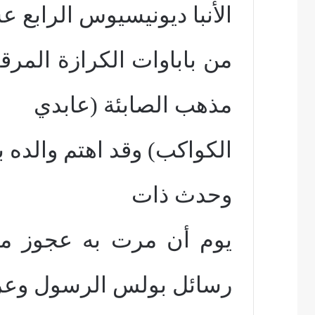
الأنبا ديونيسيوس الرابع 
من باباوات الكرازة المرقس
مذهب الصابئة (عابدي
الكواكب) وقد اهتم والده ب
وحدث ذات
يوم أن مرت به عجوز مس
رسائل بولس الرسول وع