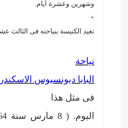
وشهرين وعشرة أيام.
+
تعيد الكنيسة بنياحته فى الثالث ع
نياحة
البابا ديونسيوس الاسكندرى ال14 ( 13 
فى مثل هذا