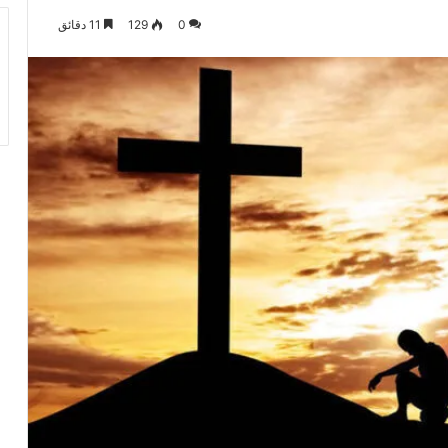
0
129
11 دقائق