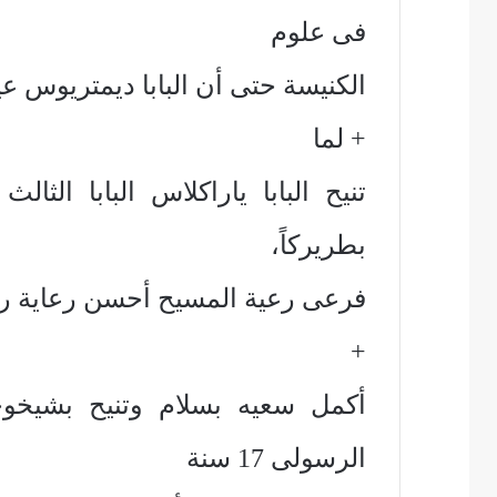
فى علوم
الكنيسة حتى أن البابا ديمتريوس عي
+ لما
تنيح البابا ياراكلاس البابا ال
بطريركاً،
فرعى رعية المسيح أحسن رعاية رغ
+
أكمل سعيه بسلام وتنيح بشيخو
الرسولى 17 سنة