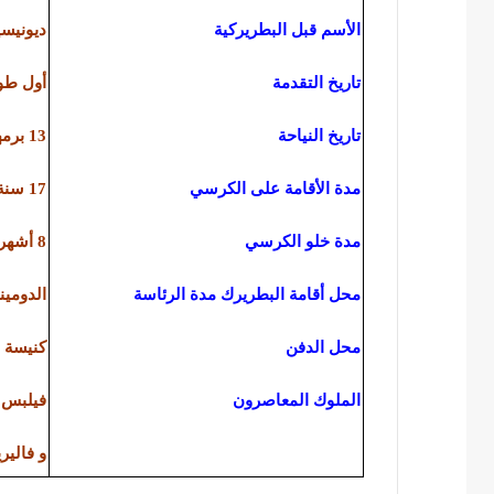
الأسم قبل البطريركية
ديونيس
تاريخ التقدمة
أول طوبه – 28ديسمب
تاريخ النياحة
13 برمهات – 8 مارس 264 للميلاد
مدة الأقامة على الكرسي
17 سنة و شهران و 10 أيام
مدة خلو الكرسي
8 أشهر
محل أقامة البطريرك مدة الرئاسة
الدومين
محل الدفن
كنيسة ب
الملوك المعاصرون
فيلبس 
و فالير