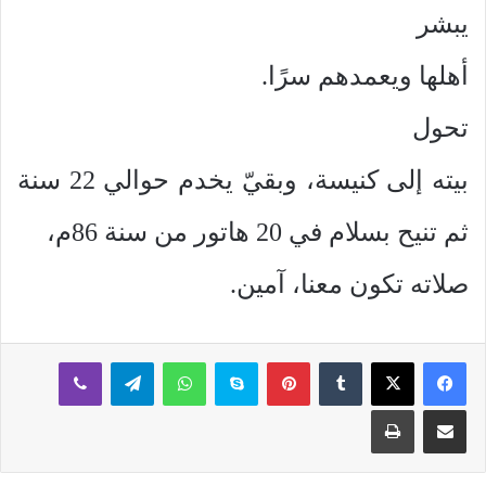
يبشر
أهلها ويعمدهم سرًا.
تحول
بيته إلى كنيسة، وبقيّ يخدم حوالي 22 سنة
ثم تنيح بسلام في 20 هاتور من سنة 86م،
صلاته تكون معنا، آمين.
بينتيريست
سكايب
واتساب
تيلقرام
ڤايبر
مشاركة عبر البريد
طباعة