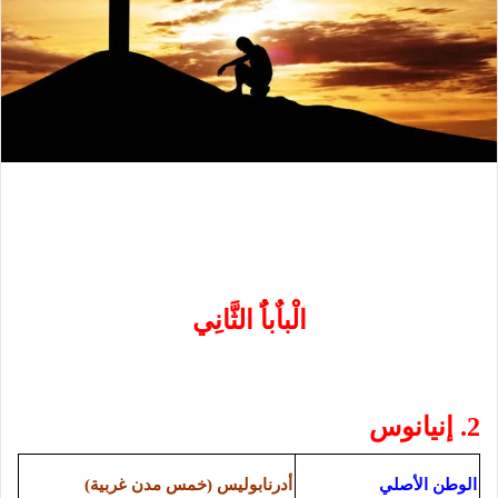
الْباٌباٌُ الثَّانِي
2. إنيانوس
الوطن الأصلي
أدرنابوليس (خمس مدن غربية)