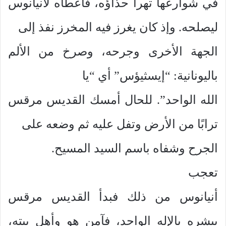
في شوارعها تهرأ حذاؤه، فأعطاه لأنيانوس
ليصلحه. وإذ كان يغرز فيه المخرز نفذ إلى
الجهة الأخرى وجرحه، وصرخ من الألم
باليونانية: “إيسثيؤس” أي “يا
الله الواحد”. للحال أمسك القديس مرقس
ترابًا من الأرض وتفل عليه ثم وضعه على
الجرح وشفاه باسم السيد المسيح.
تعجب
أنيانوس من ذلك فبدأ القديس مرقس
يبشره بالإله الواحد، فآمن هو وأهل بيته،