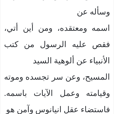
وسأله عن
اسمه ومعتقده، ومن أين أتي،
فقص عليه الرسول من كتب
الأنبياء عن ألوهية السيد
المسيح، وعن سر تجسده وموته
وقيامته وعمل الآيات باسمه.
فاستضاء عقل انيانوس وآمن هو