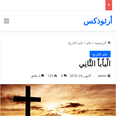
أرثوذكس
الق
الرئيسية
/
علم
/
علم التاريخ
علم التاريخ
الْباٌباٌُ الثَّانِي
admin
أكتوبر 24, 2018
0
123
2 دقائق