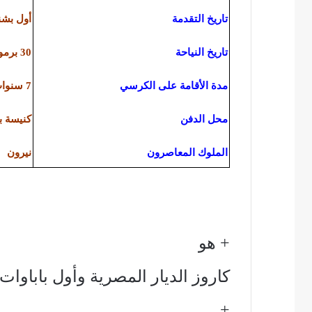
تاريخ التقدمة
أول بشنس – 27 أبر
تاريخ النياحة
30 برموده – 26 أبريل 68 للميلاد
مدة الأقامة على الكرسي
7 سنوات
محل الدفن
كنيسة بو
الملوك المعاصرون
نيرون
+ هو
كاروز الديار المصرية وأول باباوات
+