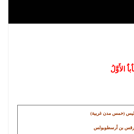
اٌباٌُ الأَوَّلُ
وليس (خمس مدن غربية)
مرقس بن أرسطوبولس