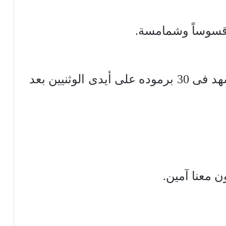
قسوساً وشمامسة.
عاد إلى الإسكندرية… وهناك استشهد فى 30 برموده على أيدى الوثنيين بعد
ن معنا آمين.