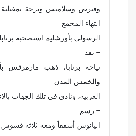
وقبرص وسلاميس وبرجة بمفيلية 
انتهاء المجمع
الرسولى بأورشليم استصحبه برنابا
+ بعد
نياحة برنابا، ذهب مارمرقس بأ
والخمس المدن
الغربية، ونادى فى تلك الجهات بالإ
+ رسم
انيانوس أسقفاً ومعه ثلاثة قسو