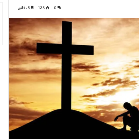
0
138
8 دقائق