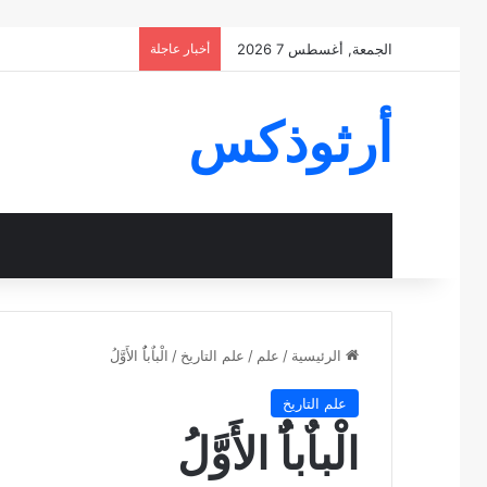
الجمعة, أغسطس 7 2026
أخبار عاجلة
أرثوذكس
الرئيسية
/
علم
/
علم التاريخ
/
الْباٌباٌُ الأَوَّلُ
علم التاريخ
الْباٌباٌُ الأَوَّلُ