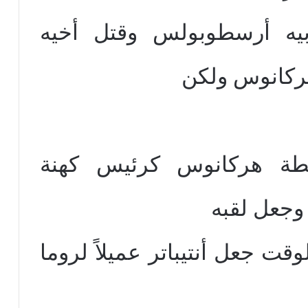
يه أرسطوبولس وقتل أخيه
هركانوس ولكن
طة هركانوس كرئيس كهنة
وجعل لقبه
وقت جعل أنتيباتر عميلاً لروما