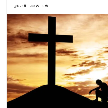
0
203
5 دقائق