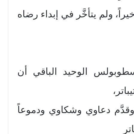
اً، ولم يتأخَّر في إبداء رضاه
طوبولس الوحيد الباقي أن
يباتر،
دَّم دعاوي وشكاوي ودموعاً
تر