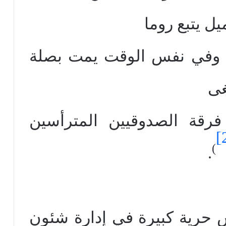
ل يتبع روما
ل، وفي نفس الوقت يمت بصلة
غى
فرقة الصدوقيين المترأسين
[
)
.
وس حرية كبيرة في إدارة شئون