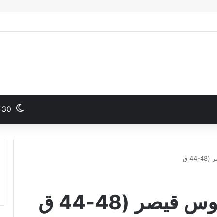
30
44 ق
قيصر (48-44 ق