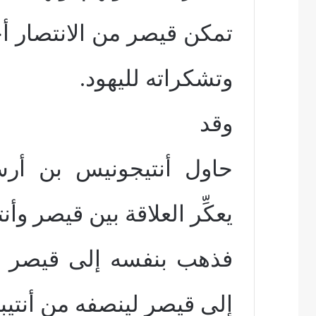
تمكن قيصر من الانتصار أخير
وتشكراته لليهود.
وقد
حاول أنتيجونيس بن أرس
يعكِّر العلاقة بين قيصر وأنت
فذهب بنفسه إلى قيصر وق
إلى قيصر لينصفه من أنتيبا