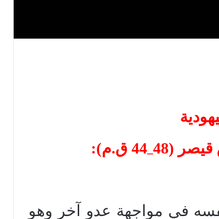
يهودية
يصر (48
44 ق.م):
–
سه في مواجهة عدو آخر وهو