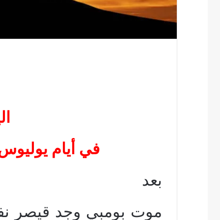
ال
في أيام يوليوس ق
بعد
موت بومبي وجد قيصر نف