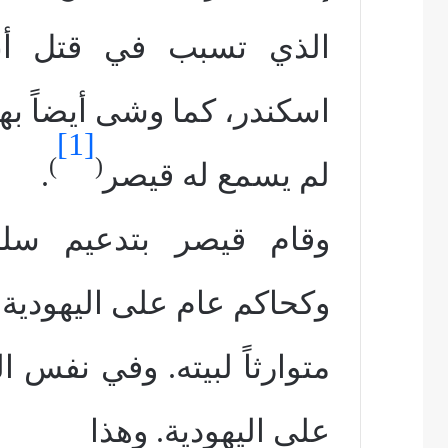
الذي تسبب في قتل أب
اسكندر، كما وشى أيضاً ب
[1]
)
(
لم يسمع له قيصر
.
وقام قيصر بتدعيم سل
وكحاكم عام على اليهودية 
متوارثاً لبيته. وفي نفس ال
على اليهودية. وهذا