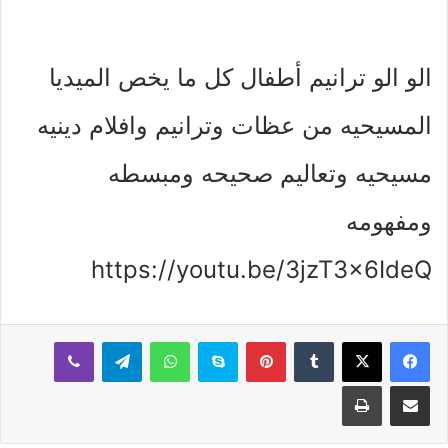
الو الو ترانيم أطفال كل ما يخص الميديا
المسيحيه من عظات وترانيم وافلام دينيه
مسيحيه وتعاليم صحيحه ومبسطه
ومفهومه
https://youtu.be/3jzT3x6IdeQ
بينتيريست
سكايب
واتساب
تيلقرام
ڤايبر
مشاركة عبر البريد
طباعة