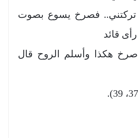
 تركتني.. فصرخ يسوع بصوت
رأى قائد
ه صرخ هكذا وأسلم الروح قال