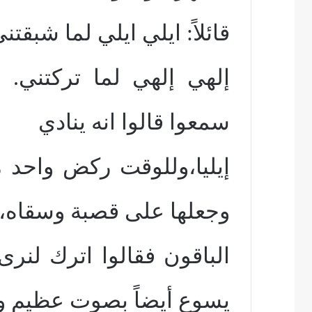
قائلاً: ايلي ايلي لما شبقتن
إلهي إلهي لما تركتني. 
سمعوا قالوا انه ينادي
إيليا،وللوقت ركض واحد م
وجعلها على قصبة وسقاه، 
الباقون فقالوا اترك لنرى
يسوع أيضاً بصوت عظيم و