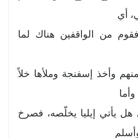
ي، أي
فقوم من الواقفين هناك لما
نهم وأخذ إسفنجة وملأها خلاً
وأما
 هل يأتي إيليا يخلّصه، فصرخ
أسلم