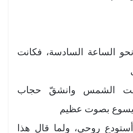
 نحو الساعة السادسة، فكانت
لمت الشمس وانشقّ حجاب
 يسوع بصوت عظيم
 أستودع روحي، ولما قال هذا