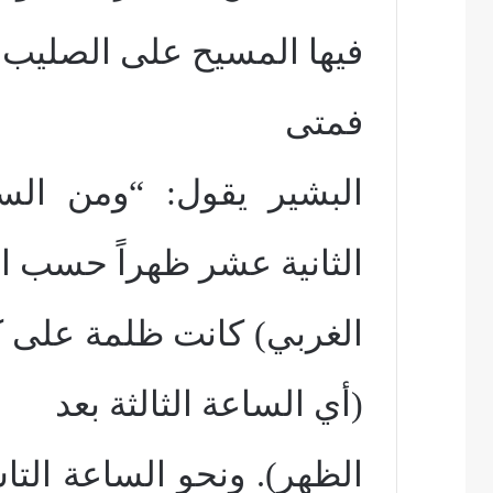
فيها المسيح على الصليب.
فمتى
البشير يقول: “ومن الس
الثانية عشر ظهراً حسب ا
الغربي) كانت ظلمة على ك
(أي الساعة الثالثة بعد
الظهر). ونحو الساعة ال