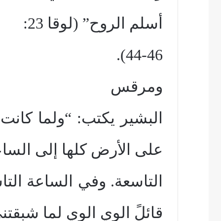
أسلم الروح” (لوقا 23:
44-46).
ومرقس
البشير يكتب: “ولما كان
على الأرض كلها إلى السا
التاسعة. وفي الساعة ال
قائلً الوي الوي لما شبقتن