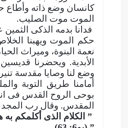
كانسان وضع ذاته وأطاع ح
الموت موت الصليب.
فدانا بدمه الذكى الثمين 
حكم الموت ويهبنا الخلاص،
نعمة البنوة، وميراث الحياة
الأبدية. ويحضرنا قديسين
وضع لنا وصايا مقدسة تنير
أمامنا طريق التوبة والم
بوحى الروح القدس فى انج
المقدس. وقال رب المجد 
” الكلام الذى أكلمكم به ه
” (يو6: 63).