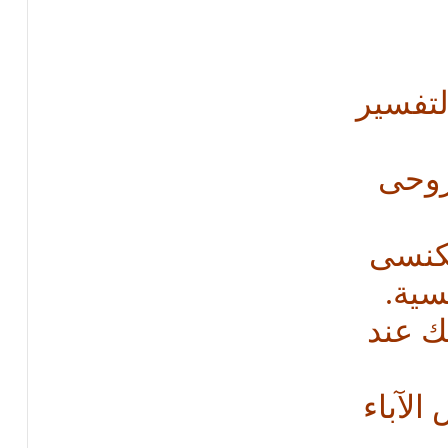
لتفسير
روحى
لكنسى
سية.
ك عند
لآباء