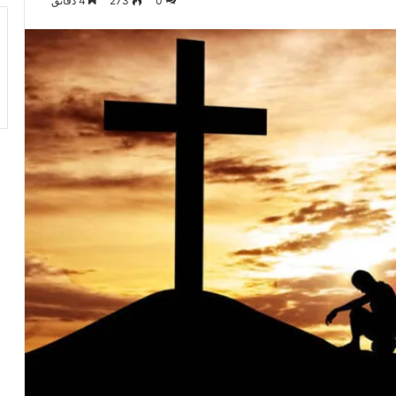
0
273
4 دقائق