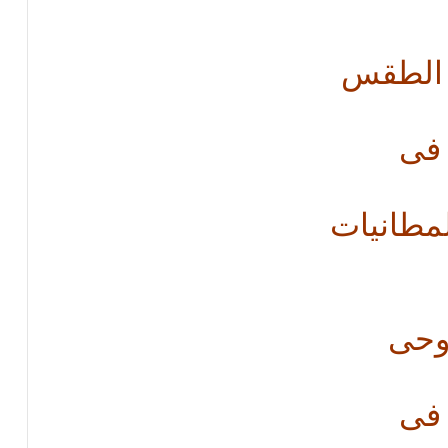
 الطقس
 فى
لمطانيات
روحى
 فى