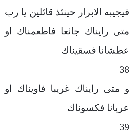
فيجيبه الابرار حينئذ قائلين يا رب
متى رايناك جائعا فاطعمناك او
عطشانا فسقيناك
38
و متى رايناك غريبا فاويناك او
عريانا فكسوناك
39