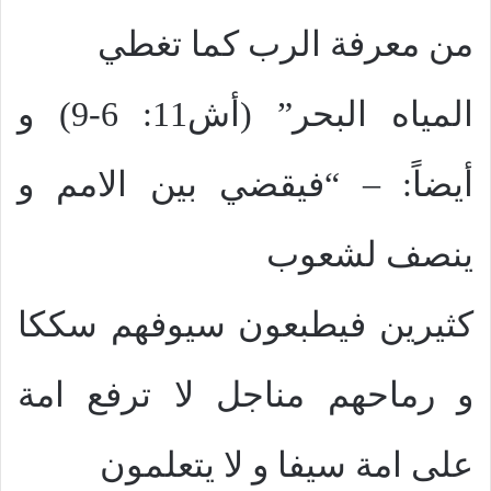
من معرفة الرب كما تغطي
المياه البحر” (أش11: 6-9) و
أيضاً: – “فيقضي بين الامم و
ينصف لشعوب
كثيرين فيطبعون سيوفهم سككا
و رماحهم مناجل لا ترفع امة
على امة سيفا و لا يتعلمون