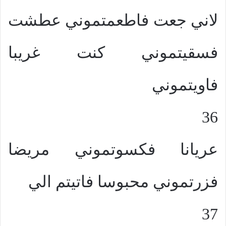
لاني جعت فاطعمتموني عطشت
فسقيتموني كنت غريبا
فاويتموني
36
عريانا فكسوتموني مريضا
فزرتموني محبوسا فاتيتم الي
37