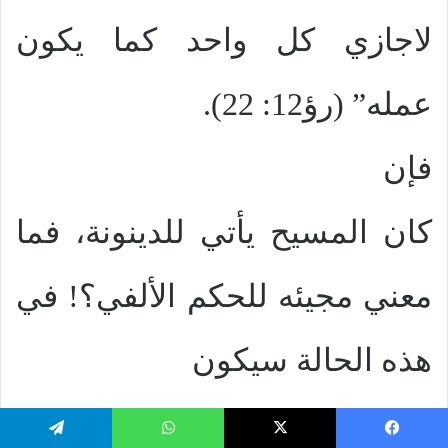
لاجازي كل واحد كما يكون
عمله” (رؤ12: 22).
فإن
كان المسيح يأتي للدينونة، فما
معني مجيئه للحكم الألفي؟! في
هذه الحالة سيكون
للرب ثلاثة مجيئات!! مجيء
يسبوك
‫X
واتساب
تيلقرام