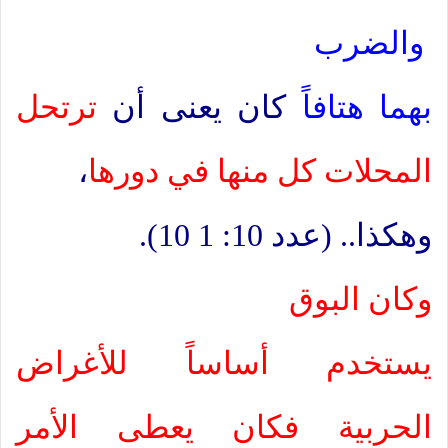
والضرب
بهما هتافاً
كان يعنى أن
ترتحل
المحلات كل منها في دورها
،
وهكذا.. (عدد 10: 1 10).
وكان البوق
يستخدم أساساً للأغراض
الحربية فكان يعطى الأمر