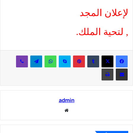
لإعلان المجد
, لتحية الملك.
بينتيريست
سكايب
واتساب
تيلقرام
ڤايبر
مشاركة عبر البريد
طباعة
admin
موقع
الويب