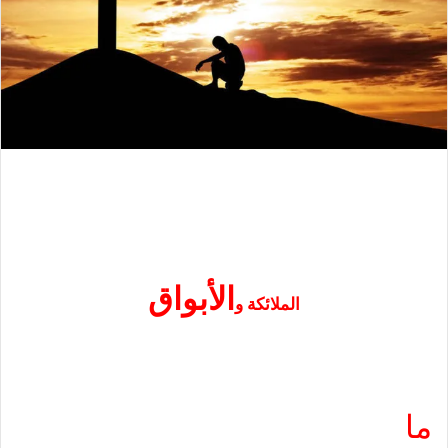
الأبواق
الملائكة و
ما