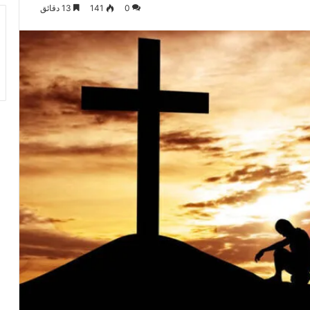
0
141
13 دقائق