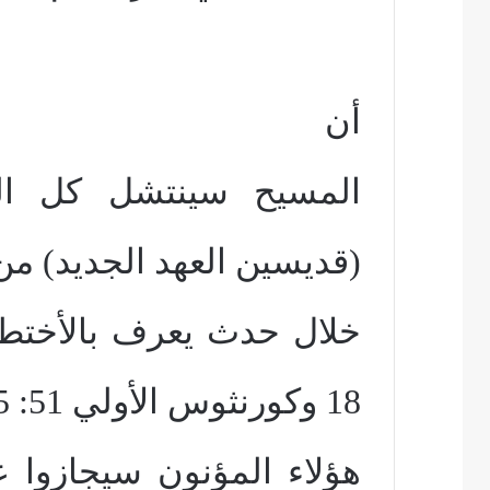
أن
المسيح سينتشل كل الم
(قديسين العهد الجديد) م
18 وكورنثوس الأولي 51: 15).
هؤلاء المؤنون سيجازوا 