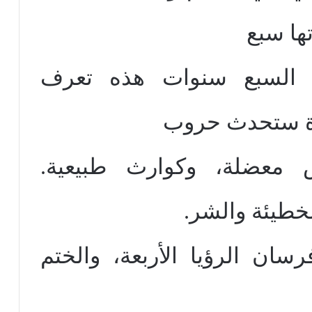
ها سبع
ات (دانيال 27: 9). السبع سنوات هذه تعرف
ترة ستحدث حروب
 معضلة، وكوارث طبيعية.
خطيئة والشر.
ن الرؤيا الأربعة، والختم