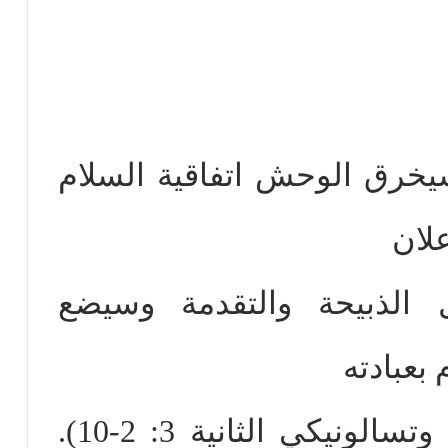
خرق الوحش اتفاقية السلام
علان
 الذبيحة والتقدمة وسيضع
بعبادته
الناس كأله (دانيال 27: 9 وتسالونيكي الثانية 3: 2-10).