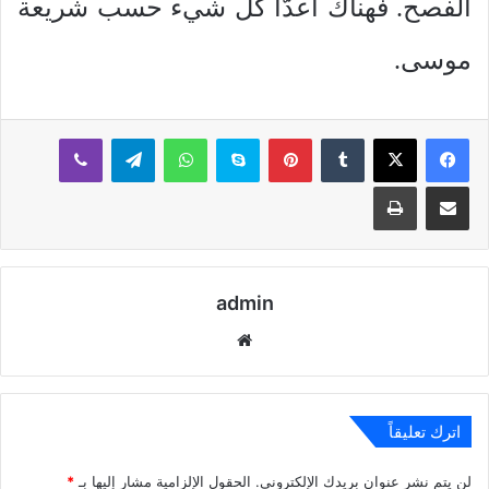
الفصح. فهناك أعدَّا كل شيء حسب شريعة
موسى.
بينتيريست
سكايب
واتساب
تيلقرام
ڤايبر
مشاركة عبر البريد
طباعة
admin
موقع
الويب
اترك تعليقاً
لن يتم نشر عنوان بريدك الإلكتروني.
الحقول الإلزامية مشار إليها بـ
*