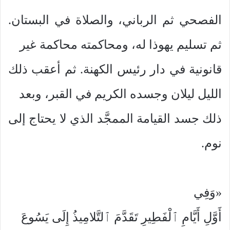
الفصحي ثم الرباني، والصلاة في البستان.
ثم تسليم يهوذا له، ومحاكمته محاكمة غير
قانونية في دار رئيس الكهنة. ثم أعقب ذلك
الليل ليلان وجسده الكريم في القبر، وبعد
ذلك جسد القيامة الممجَّد الذي لا يحتاج إلى
نوم.
«وَفِي
أَوَّلِ أَيَّامِ ٱلْفَطِيرِ تَقَدَّمَ ٱلتَّلامِيذُ إِلَى يَسُوعَ