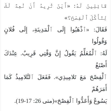
قَائِلِينَ لَهُ: «أَيْنَ تُرِيدُ أَنْ نُعِدَّ لَكَ
لِتَأْكُلَ ٱلْفِصْحَ؟»
فَقَالَ: «ٱذْهَبُوا إِلَى ٱلْمَدِينَةِ، إِلَى فُلانٍ
وَقُولُوا
لَهُ: ٱلْمُعَلِّمُ يَقُولُ إِنَّ وَقْتِي قَرِيبٌ. عِنْدَكَ
أَصْنَعُ
ٱلْفِصْحَ مَعَ تَلامِيذِي». فَفَعَلَ ٱلتَّلامِيذُ كَمَا
أَمَرَهُمْ
يَسُوعُ وَأَعَدُّوا ٱلْفِصْحَ»(متى 26: 17-19).