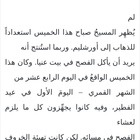
لم
يُظهِر المسيحُ صباح هذا الخميس استعداداً
للذهاب إلى أورشليم. وربما استُنتج أنه
يريد أن يأكل الفصح في بيت عنيا. وكان هذا
الخميس الواقعُ في اليوم الرابع عشر من
الشهر القمري – اليومَ الأول في عيد
الفطير، وفيه كانوا يجهِّزون كل ما يلزم
لعشاء
الفصح في مسائه. لكن كانت تهيئة الخروف