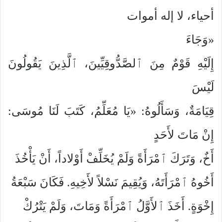
أحياء، لا إله أموات
«وَجَاءَ
إِلَيْهِ قَوْمٌ مِنَ ٱلصَّدُّوقِيِّينَ، ٱلَّذِينَ يَقُولُونَ
لَيْسَ
قِيَامَةٌ، وَسَأَلُوهُ: «يَا مُعَلِّمُ، كَتَبَ لَنَا مُوسَى:
إِنْ مَاتَ لأَحَدٍ
أَخٌ، وَتَرَكَ ٱمْرَأَةً وَلَمْ يُخَلِّفْ أَوْلاداً، أَنْ يَأْخُذَ
أَخُوهُ ٱمْرَأَتَهُ، وَيُقِيمَ نَسْلاً لأَخِيهِ. فَكَانَ سَبْعَةُ
إِخْوَةٍ. أَخَذَ ٱلأَوَّلُ ٱمْرَأَةً وَمَاتَ، وَلَمْ يَتْرُكْ