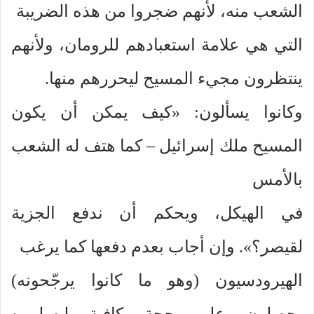
الشعب منه، لأنهم ضجروا من هذه الضريبة
التي هي علامة استعبادهم للرومان، ولأنهم
ينتظرون مجيء المسيح ليحررهم منها.
وكانوا يسألون: «كيف يمكن أن يكون
المسيح ملك إسرائيل – كما هتف له الشعب
بالأمس
في الهيكل، ويحكم أن ندفع الجزية
لقيصر؟». وإن أجاب بعدم دفعها كما يرغب
الهيرودسيون (وهو ما كانوا يرجّحونه)
يحصلون على حجة كافية ليسلموه