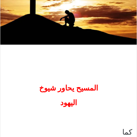
المسيح يحاور شيوخ
اليهود
كما