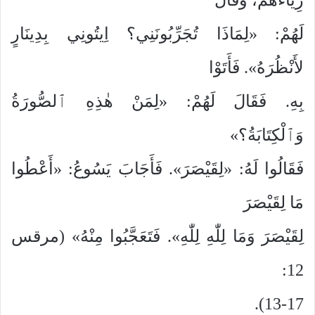
لَهُمْ: «لِمَاذَا تُجَرِّبُونَنِي؟ اِيتُونِي بِدِينَارٍ
لأَنْظُرَهُ». فَأَتَوْا
بِهِ. فَقَالَ لَهُمْ: «لِمَنْ هٰذِهِ ٱلصُّورَةُ
وَٱلْكِتَابَةُ؟»
فَقَالُوا لَهُ: «لِقَيْصَرَ». فَأَجَابَ يَسُوعُ: «أَعْطُوا
مَا لِقَيْصَرَ
لِقَيْصَرَ وَمَا لِلّٰهِ لِلّٰهِ». فَتَعَجَّبُوا مِنْهُ» (مرقس
12:
13-17).