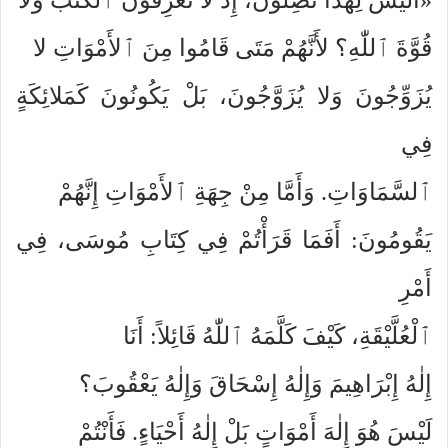
قُوَّةَ ٱللّٰهِ؟ لأَنَّهُمْ مَتَى قَامُوا مِنَ ٱلأَمْوَاتِ لا
يُزَوِّجُونَ وَلا يُزَوَّجُونَ، بَلْ يَكُونُونَ كَمَلائِكَةٍ
فِي
ٱلسَّمَاوَاتِ. وَأَمَّا مِنْ جِهَةِ ٱلأَمْوَاتِ إِنَّهُمْ
يَقُومُونَ: أَفَمَا قَرَأْتُمْ فِي كِتَابِ مُوسَى، فِي
أَمْرِ
ٱلْعُلَّيْقَةِ، كَيْفَ كَلَّمَهُ ٱللّٰهُ قَائِلاً: أَنَا
إِلٰهُ إِبْرَاهِيمَ وَإِلٰهُ إِسْحَاقَ وَإِلٰهُ يَعْقُوبَ؟
لَيْسَ هُوَ إِلٰهَ أَمْوَاتٍ بَلْ إِلٰهُ أَحْيَاءٍ. فَأَنْتُمْ