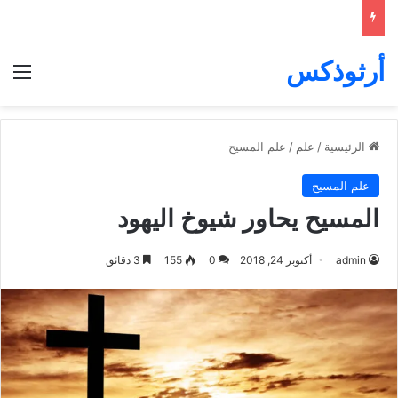
أرثوذكس
الق
الرئيسية
/
علم
/
علم المسيح
علم المسيح
المسيح يحاور شيوخ اليهود
admin
أكتوبر 24, 2018
0
155
3 دقائق