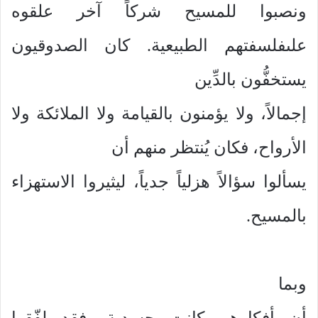
ونصبوا للمسيح شركاً آخر علقوه
علىفلسفتهم الطبيعية. كان الصدوقيون
يستخفُّون بالدِّين
إجمالاً، ولا يؤمنون بالقيامة ولا الملائكة ولا
الأرواح، فكان يُنتظر منهم أن
يسألوا سؤالاً هزلياً جدياً، ليثيروا الاستهزاء
بالمسيح.
وبما
أن أفكارهم كانت جسدية، فقد لفّقوا