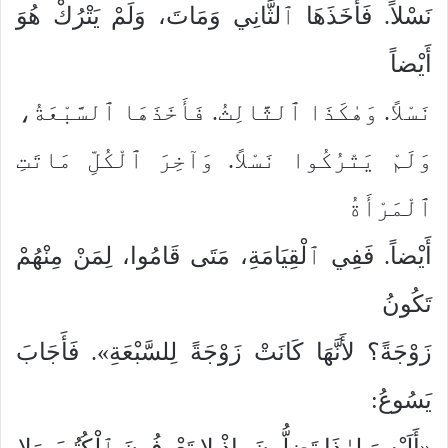
نَسْلاً. فَأَخَذَهَا ٱلثَّانِي وَمَاتَ، وَلَمْ يَتْرُكْ هُوَ
أَيْضاً
نَسْلاً. وَهٰكَذَا ٱلثَّالِثُ. فَأَخَذَهَا ٱلسَّبْعَةُ،
وَلَمْ يَتْرُكُوا نَسْلاً. وَآخِرَ ٱلْكُلِّ مَاتَتِ
ٱلْمَرْأَةُ
أَيْضاً. فَفِي ٱلْقِيَامَةِ، مَتَى قَامُوا، لِمَنْ مِنْهُمْ
تَكُونُ
زَوْجَةً؟ لأَنَّهَا كَانَتْ زَوْجَةً لِلسَّبْعَةِ». فَأَجَابَ
يَسُوعُ:
«أَلَيْسَ لِهٰذَا تَضِلُّونَ، إِذْ لا تَعْرِفُونَ ٱلْكُتُبَ وَلا