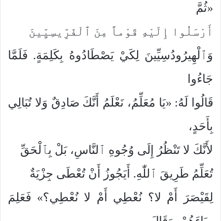
«ثُمَّ
أَرْسَلُوا إِلَيْهِ قَوْماً مِنَ ٱلْفَرِّيسِيِّينَ
وَٱلْهِيرُودُسِيِّينَ لِكَيْ يَصْطَادُوهُ بِكَلِمَةٍ. فَلَمَّا
جَاءُوا
قَالُوا لَهُ: «يَا مُعَلِّمُ، نَعْلَمُ أَنَّكَ صَادِقٌ وَلا تُبَالِي
بِأَحَدٍ،
لأَنَّكَ لا تَنْظُرُ إِلَى وُجُوهِ ٱلنَّاسِ، بَلْ بِٱلْحَقِّ
تُعَلِّمُ طَرِيقَ ٱللّٰهِ. أَيَجُوزُ أَنْ تُعْطَى جِزْيَةٌ
لِقَيْصَرَ أَمْ لا؟ نُعْطِي أَمْ لا نُعْطِي؟» فَعَلِمَ
رِيَاءَهُمْ، وَقَالَ