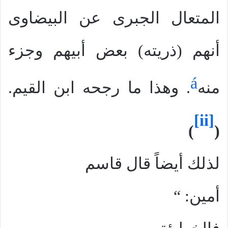
المتعال الجبرى عن البيضاوى
أنهم (ذريته) بعض أبيهم وجزء
á
منه
. وهذا ما رجحه ابن القيم.
[ii]
)
(
لذلك
أيضاً
قال قاسم
أمين: “