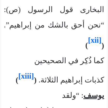
البخارى قول الرسول (ص):
“نحن أحق بالشك من إبراهيم”.
[xii]
)
(
كما ذ
ك
ر
في
الصحيحين
[xiii]
كذبات إبراهيم الثلاثة.
(
)
يوسف
: “ولقد