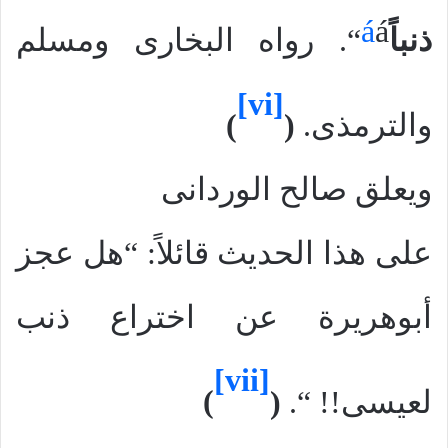
á
á
ذنباً
“. رواه البخارى ومسلم
[vi]
والترم
ذ
ى
.
(
)
ويعلق صالح الوردانى
على هذا الحديث قائلاً: “هل عجز
أبوهريرة عن اختراع ذنب
[vii]
لعيسى!! “.
(
)