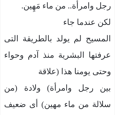
رجل وامرأة.. من ماء مَهِين.
لك
ن
عندما جاء
المسيح لم يولد بالطريقة التى
عرفتها البشرية منذ آدم وحواء
وحتى يومنا هذا (علاقة
بين رجل وامرأة) ولادة (من
سلالة من ماء مهين) أى ضعيف