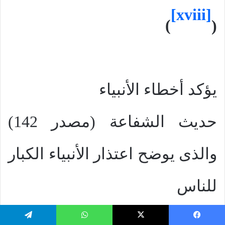
[xviii]
)
(
يؤكد أخطاء الأنبياء
حديث الشفاعة (مصدر
142
)
والذى يوضح اعتذار الأنبياء الكبار
للناس
الذين يطلبون الشفاعة، وذلك
يسبوك
‫X
واتساب
تيلقرام