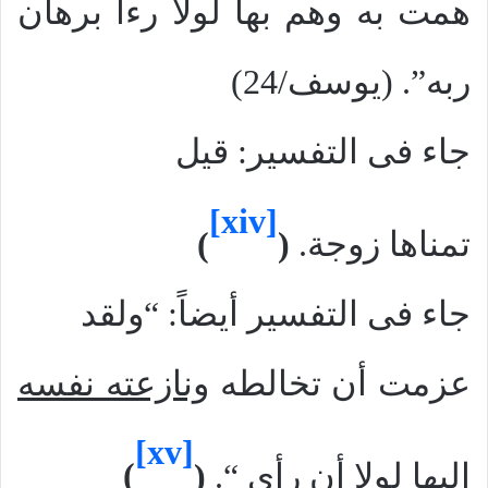
همت به وهم بها لولا رءا برهان
ربه”. (يوسف/24)
جاء فى التفسير: قيل
[xiv]
تمناها زوجة.
(
)
جاء فى التفسير أيضاً: “ولقد
عزمت أن تخالطه
ونازعته نفسه
[xv]
إليها لولا أن رأى
“.
(
)