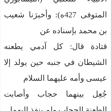
المتوفى 427ه): وأخبرَنا شعيب
بن محمد ب
إ
سناده عن
قتادة قال: كل آدمي يطعنه
الشيطان في جنبه حين يولد إلا
عيسى وأمه عليهما السلام
جُعِل بينهما حجاب وأصابت
الطعنة الحجاب ولم
ي
نفذ إليهما