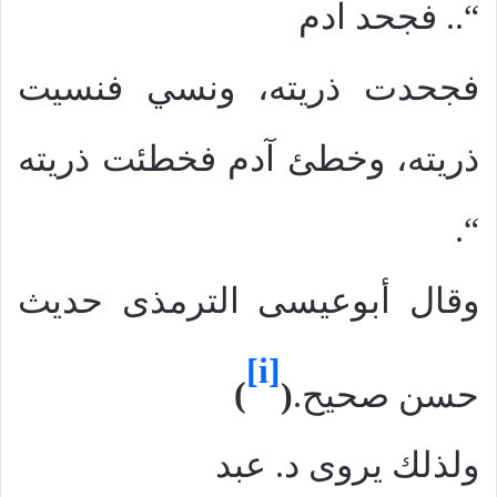
“.. فجحد آدم
فجحدت ذريته، ونس
ي
فنسيت
ذريته، وخطئ آدم فخطئت ذريته
“.
وقال أبوعيسى الترمذى حديث
[i]
حسن صحيح.
(
)
ولذلك يروى د. عبد