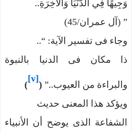
وَجِيهًا فِي الدُّنْيَا وَالآخِرَةِ..
” (آل عمران/45)
وجاء فى تفسير الآية: “..
ذا مكان فى الدنيا بالنبوة
[v]
والبراءة من العيوب..”
(
)
ويؤكد هذا المعنى حديث
الشفاعة الذى يوضح أن الأنبياء