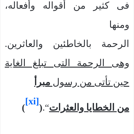
فى كثير من أقواله وأفعاله،
ومنها
الرحمة بالخاطئين والعاثرين.
وهى الرحمة التى تبلغ الغاية
حين تأتى من رسول
مبرأ
[xi]
من الخطايا والعثرات
“.
(
)