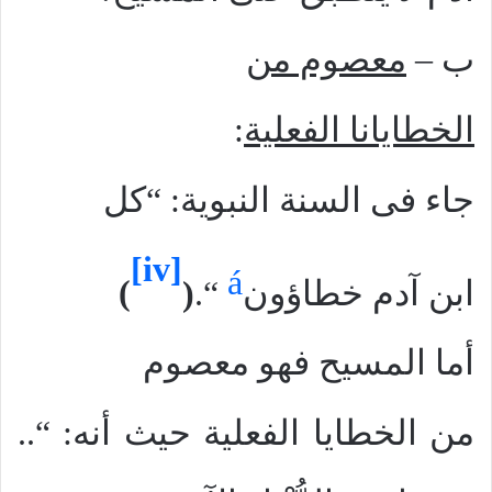
ب –
معصوم من
الخطايانا الفعلية
:
جاء فى السنة النبوية: “كل
[iv]
á
ابن آدم خطاؤون
“.
(
)
أما المسيح فهو معصوم
من الخطايا الفعلية حيث أنه: “..