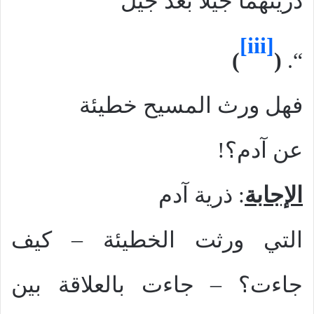
ذريتهما جيلاً بعد جيل
[iii]
)
(
“.
فهل ورث المسيح خطيئة
عن آدم؟!
الإجابة
: ذرية آدم
التي ورثت الخطيئة – كيف
جاءت؟ – جاءت بالعلاقة بين