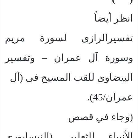
ا
نظر أيضاً
تفسيرالرازى لسورة مريم
وسورة آل عمران – وتفسير
البيضاوى للقب المسيح فى (آل
عمران/45).
(
وجاء في قصص
الأنبياء للثعلبي (النيسابوري