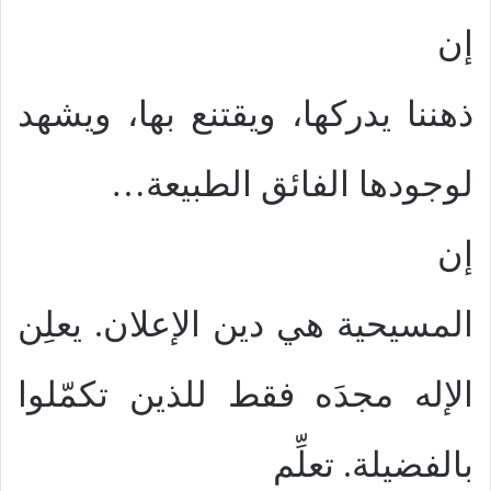
إن
ذهننا يدركها، ويقتنع بها، ويشهد
لوجودها الفائق الطبيعة…
إن
المسيحية هي دين الإعلان. يعلِن
الإله مجدَه فقط للذين تكمّلوا
بالفضيلة. تعلِّم