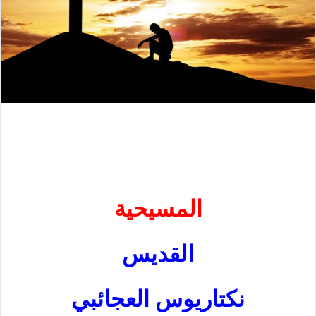
المسيحية
القديس
نكتاريوس العجائبي