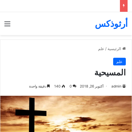
أرثوذكس
الق
الرئيسية
/
علم
علم
المسيحية
admin
أكتوبر 26, 2018
0
140
دقيقة واحدة