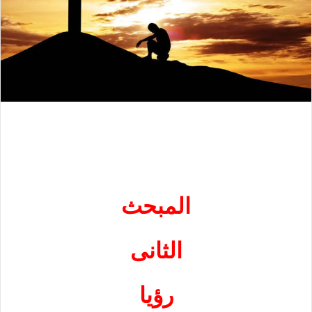
المبحث
الثانى
رؤيا