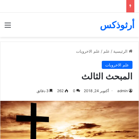
أرثوذكس
الق
الرئيسية
/
علم
/
علم الاخرويات
علم الاخرويات
المبحث الثالث
admin
أكتوبر 24, 2018
0
262
3 دقائق