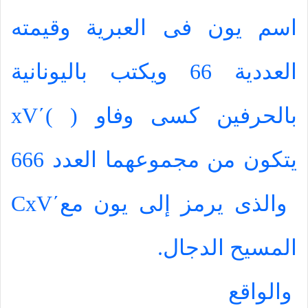
اسم يون فى العبرية وقيمته
العددية 66 ويكتب باليونانية
بالحرفين كسى وفاو (
)
΄
xV
يتكون من مجموعهما العدد 666
والذى يرمز إلى يون مع
΄
CxV
المسيح الدجال.
والواقع