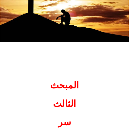
المبحث
الثالث
سر