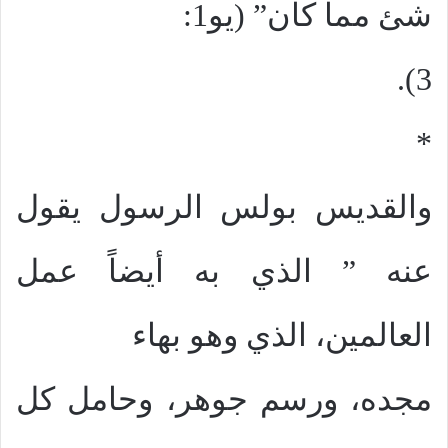
شئ مما كان” (يو1:
3).
*
والقديس بولس الرسول يقول
عنه ” الذي به أيضاً عمل
العالمين، الذي وهو بهاء
مجده، ورسم جوهر، وحامل كل