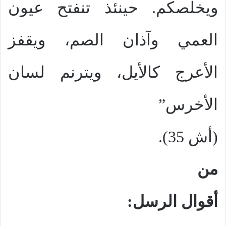
ويخلصكم. حينئذ تنفتح عيون
العمي وآذان الصم، ويقفز
الأعرج كالأيل، ويترنم لسان
الأخرس”
(أش 35).
من
أقوال الرسل: