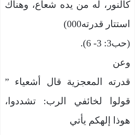
كالنور، له من يده شعاع، وهناك
استتار قدرته000)
(حب3: 3- 6).
وعن
قدرته المعجزية قال أشعياء ”
قولوا لخائفي الرب: تشددوا،
هوذا إلهكم يأتي