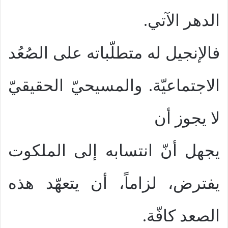
الدهر الآتي.
فالإنجيل له متطلّباته على الصُعُد
الاجتماعيّة. والمسيحيّ الحقيقيّ
لا يجوز أن
يجهل أنّ انتسابه إلى الملكوت
يفترض، لزاماً، أن يتعهّد هذه
الصعد كافّة.