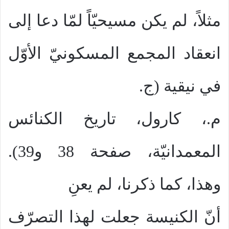
مثلاً، لم يكن مسيحيّاً لمّا دعا إلى
انعقاد المجمع المسكونيّ الأوّل
في نيقية (ج.
م.، كارول، تاريخ الكنائس
المعمدانيّة، صفحة 38 و39).
وهذا، كما ذكرنا، لم يعنِ
أنّ الكنيسة جعلت لهذا التصرّف