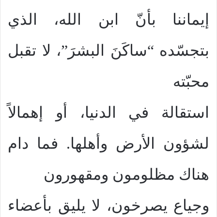
إيماننا بأنّ ابن الله، الذي
بتجسّده “ساكَنَ البشرَ”، لا تقبل
محبّته
استقالة في الدنيا، أو إهمالاً
لشؤون الأرض وأهلها. فما دام
هناك مظلومون ومقهورون
وجياع يصرخون، لا يليق بأعضاء