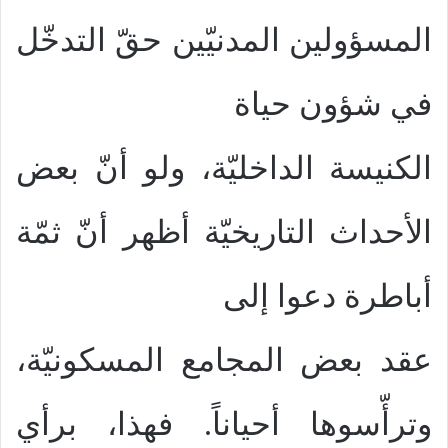
المسؤولين المدنيّين حقّ التدخّل
في شؤون حياة
الكنيسة الداخليّة، ولو أنّ بعض
الأحداث التاريخيّة أظهر أنّ ثمّة
أباطرة دعوا إلى
عقد بعض المجامع المسكونيّة،
وترأّسوها أحياناً. فهذا، برأي