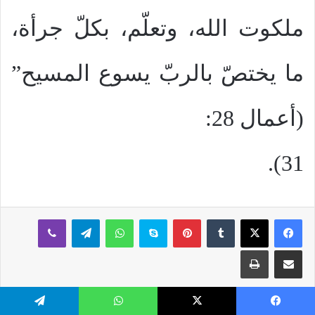
ملكوت الله، وتعلّم، بكلّ جرأة،
ما يختصّ بالربّ يسوع المسيح”
(أعمال 28:
31).
بينتيريست
سكايب
واتساب
تيلقرام
ڤايبر
مشاركة عبر البريد
طباعة
يسبوك
‫X
واتساب
تيلقرام