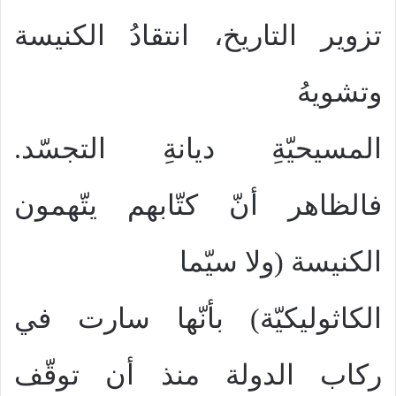
تزوير التاريخ، انتقادُ الكنيسة
وتشويهُ
المسيحيّةِ ديانةِ التجسّد.
فالظاهر أنّ كتّابهم يتّهمون
الكنيسة (ولا سيّما
الكاثوليكيّة) بأنّها سارت في
ركاب الدولة منذ أن توقّف