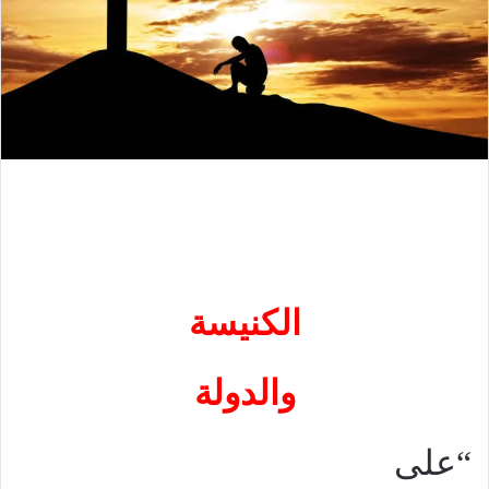
الكنيسة
والدولة
“على