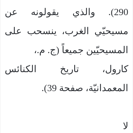
290). والذي يقولونه عن
مسيحيّي الغرب، ينسحب على
المسيحيّين جميعاً (ج. م.،
كارول، تاريخ الكنائس
المعمدانيّة، صفحة 39).
لا