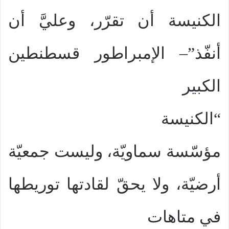
الكنيسة أن تقرّر، وعليَّ أن
أنفّذ”– الإمبراطور قسطنطين
الكبير
“الكنيسة
مؤسّسة سماويّة، وليست جمعيّة
أرضيّة، ولا يحقّ لقادتها توريطها
في متاهات