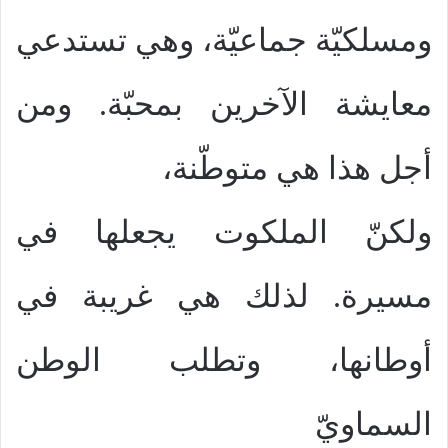
ومسلكيّة جماعيّة، وهي تستدعي
معايشة الآخرين بمحبّة. ومن
أجل هذا هي متوطّنة،
ولكنّ الملكوت يجعلها في
مسيرة. لذلك هي غريبة في
أوطانها، وتطلب الوطن
السماويّ