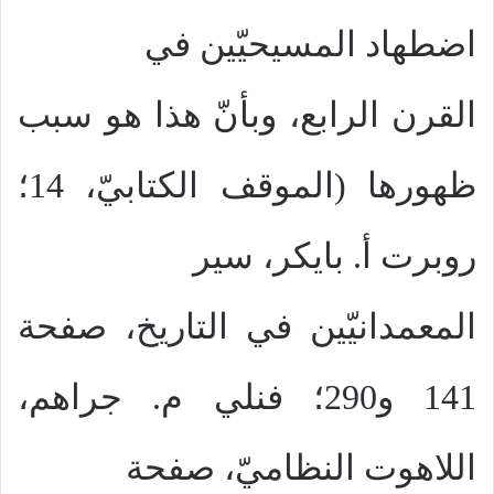
اضطهاد المسيحيّين في
القرن الرابع، وبأنّ هذا هو سبب
ظهورها (الموقف الكتابيّ، 14؛
روبرت أ. بايكر، سير
المعمدانيّين في التاريخ، صفحة
141 و290؛ فنلي م. جراهم،
اللاهوت النظاميّ، صفحة