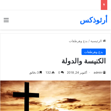
أرثوذكس
الق
الرئيسية
/
بدع وهرطقات
بدع وهرطقات
الكنيسة والدولة
admin
أكتوبر 24, 2018
0
132
3 دقائق