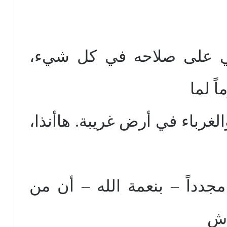
لي على صلاحه في كل شيء،
ً لما
لغرباء في أرض غريبة. هاأنذا،
مجدداً – بنعمة الله – أن من
اش