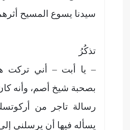
سيدنا يسوع المسيح أثرهما
تذكُرُ
– يا أبت – أني تركت هذ
بصحبة شيخ أصم، وأنه كا
رسالة تاجر من أركوتسك 
يسأله فيها أن يرسلني إل