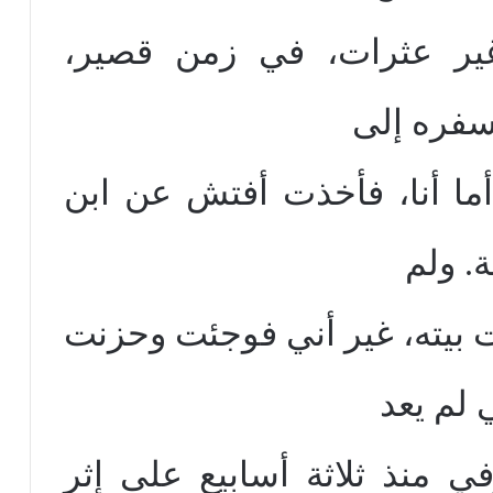
غير عثرات، في زمن قصير،
سفره إلى
أما أنا، فأخذت أفتش عن ابن
. ولم
بيته، غير أني فوجئت وحزنت
لم يعد
في منذ ثلاثة أسابيع على إثر