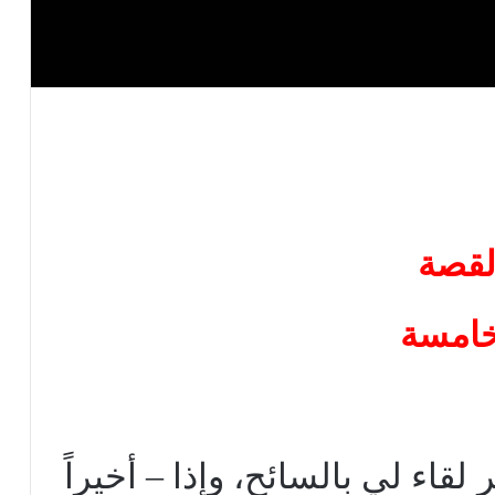
لقصة
خامسة
اء لي بالسائح، وإذا – أخيراً