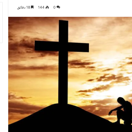
0
144
18 دقائق