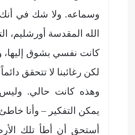
وسماعه. ولا شك في أنك تت
الله المقدسة أورشليم، ال
كانت نفسي بشوق إليها، 
لكن رغائبنا لا تتحقق دائماً
وهذه كانت حالي. وليس
يمكن التفكير – وأنا خاطئ 
أستحق أن أطأ تلك الأر