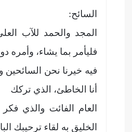
السائح:
المجد والحمد للآب الع
فليأمر بما يشاء، وأمره دوما
فيه خيرنا نحن السائحين وا
أنا الخاطئ، الذي تركك
العام الفائت والذي فكر 
الخليق به لقاء ترحيبك الب