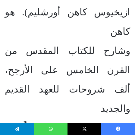
ازيخيوس كاهن أورشليم). هو
كاهن
وشارح للكتاب المقدس من
القرن الخامس على الأرجح،
ألف شروحات للعهد القديم
والجديد
على طريقة رمزية، حاذياً في
يسبوك
‫X
واتساب
تيلقرام