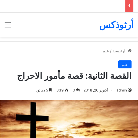
أرثوذكس
الق
الرئيسية
/
علم
علم
القصة الثانية: قصة مأمور الاحراج
admin
أكتوبر 26, 2018
0
339
5 دقائق