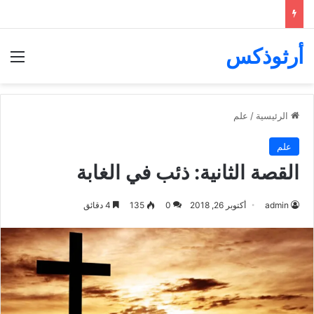
أرثوذكس
الق
الرئيسية
/
علم
علم
القصة الثانية: ذئب في الغابة
admin
أكتوبر 26, 2018
0
135
4 دقائق