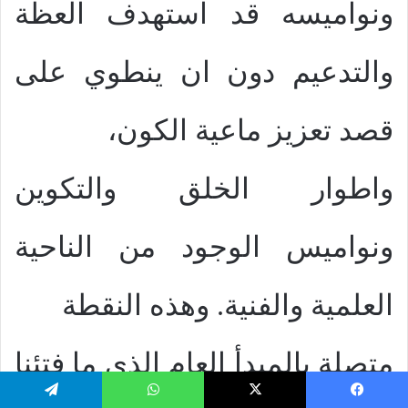
ونواميسه قد استهدف العظة
والتدعيم دون ان ينطوي على
قصد تعزيز ماعية الكون،
واطوار الخلق والتكوين
ونواميس الوجود من الناحية
العلمية والفنية. وهذه النقطة
متصلة بالمبدأ العام الذي ما فتئنا
يسبوك
‫X
واتساب
تيلقرام