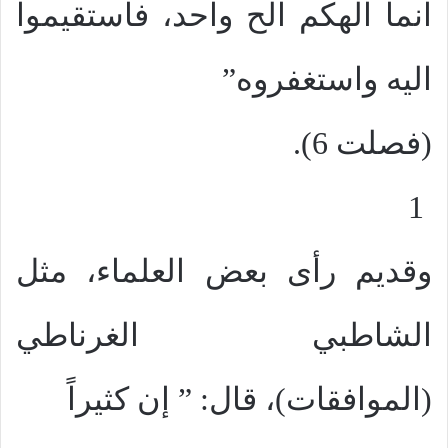
انما الهكم الح واحد، فاستقيموا
اليه واستغفروه”
(فصلت 6).
1
وقديم رأى بعض العلماء، مثل
الشاطبي الغرناطي
(الموافقات)، قال: ” إن كثيراً