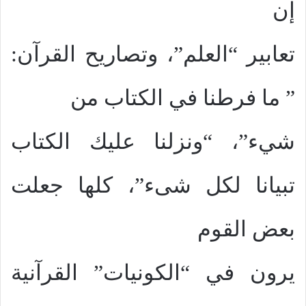
إن
تعابير “العلم”، وتصاريح القرآن:
” ما فرطنا في الكتاب من
شيء”، “ونزلنا عليك الكتاب
تبيانا لكل شىء”، كلها جعلت
بعض القوم
يرون في “الكونيات” القرآنية