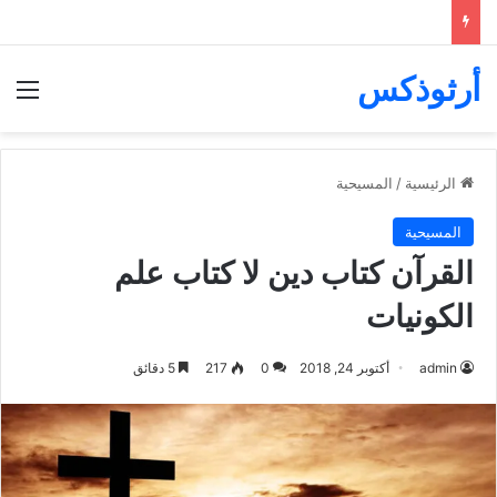
أرثوذكس
الق
الرئيسية
/
المسيحية
المسيحية
القرآن كتاب دين لا كتاب علم
الكونيات
admin
أكتوبر 24, 2018
0
217
5 دقائق