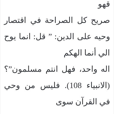
قهو
صريح كل الصراحة في اقتصار
وحيه على الدين: ” قل: انما يوح
الي أنما الهكم
اله واحد، فهل انتم مسلمون”؟
(الانبياء 108). فليس من وحي
في القرآن سوى