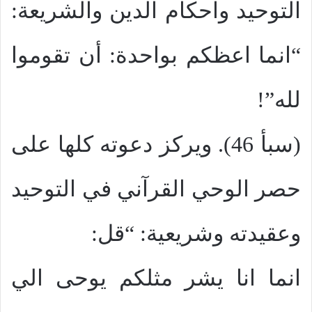
التوحيد واحكام الدين والشريعة:
“انما اعظكم بواحدة: أن تقوموا
لله”!
(سبأ 46). ويركز دعوته كلها على
حصر الوحي القرآني في التوحيد
وعقيدته وشريعية: “قل:
انما انا يشر مثلكم يوحى الي